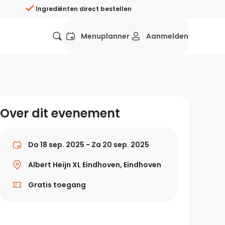
Ingrediënten direct bestellen
Menuplanner
Aanmelden
Favorieten
Mexicaans
Grieks
Mediterraans
Spaans
Hol
ij?
Over dit evenement
Wat eten we vandaag?
ners
Gezonde recepten
Do 18 sep. 2025 - Za 20 sep. 2025
rken
Albert Heijn XL Eindhoven, Eindhoven
Recepten avondeten
Gratis toegang
g?
Makkelijke recepten
ef
Vegetarische recepten