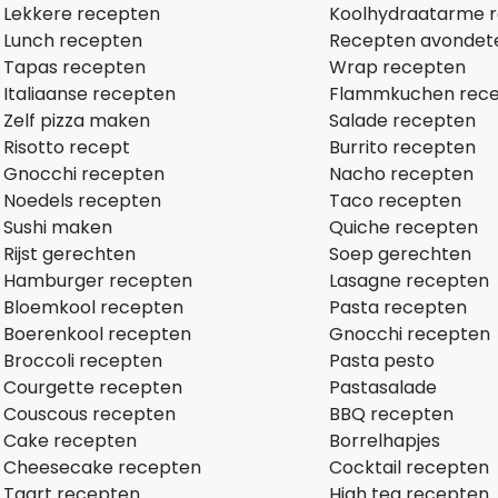
Lekkere recepten
Koolhydraatarme 
Lunch recepten
Recepten avondet
Tapas recepten
Wrap recepten
Italiaanse recepten
Flammkuchen rec
Zelf pizza maken
Salade recepten
Risotto recept
Burrito recepten
Gnocchi recepten
Nacho recepten
Noedels recepten
Taco recepten
Sushi maken
Quiche recepten
Rijst gerechten
Soep gerechten
Hamburger recepten
Lasagne recepten
Bloemkool recepten
Pasta recepten
Boerenkool recepten
Gnocchi recepten
Broccoli recepten
Pasta pesto
Courgette recepten
Pastasalade
Couscous recepten
BBQ recepten
Cake recepten
Borrelhapjes
Cheesecake recepten
Cocktail recepten
Taart recepten
High tea recepten