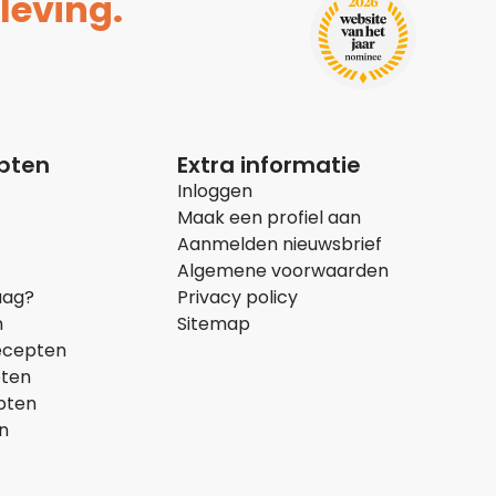
leving.
epten
Extra informatie
Inloggen
Maak een profiel aan
Aanmelden nieuwsbrief
Algemene voorwaarden
aag?
Privacy policy
n
Sitemap
ecepten
pten
pten
n