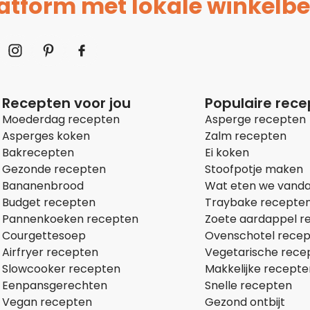
platform met lokale winkelbe
Recepten voor jou
Populaire rec
Moederdag recepten
Asperge recepten
Asperges koken
Zalm recepten
Bakrecepten
Ei koken
Gezonde recepten
Stoofpotje maken
Bananenbrood
Wat eten we vand
Budget recepten
Traybake recepte
Pannenkoeken recepten
Zoete aardappel r
Courgettesoep
Ovenschotel rece
Airfryer recepten
Vegetarische rece
Slowcooker recepten
Makkelijke recepte
Eenpansgerechten
Snelle recepten
Vegan recepten
Gezond ontbijt