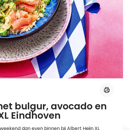
Midden-Oosters
Kooktips & blogs
Leer koken als een chef
Kooktips & blogs
et bulgur, avocado en
 XL Eindhoven
eekend dan even binnen bij Albert Heijn XL