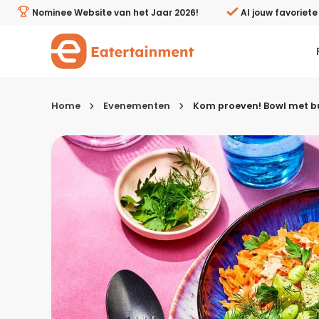
Kom proeven! Bowl met bulgur, avocado en zalm bij Alber
Nominee Website van het Jaar 2026!
Al jouw favoriet
Home
Evenementen
Kom proeven! Bowl met bul
Kies je menugang
Ontbijt
Lunch & brunch
Tussendoortjes
Voor- & tussengerechten
Recepten avondeten