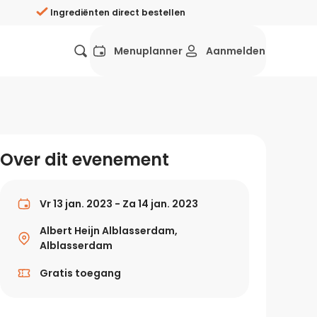
Ingrediënten direct bestellen
Menuplanner
Aanmelden
Favorieten
Mexicaans
Grieks
Mediterraans
Spaans
Hol
ij?
Over dit evenement
Wat eten we vandaag?
ners
Gezonde recepten
Vr 13 jan. 2023 - Za 14 jan. 2023
rken
Albert Heijn Alblasserdam,
Recepten avondeten
Alblasserdam
g?
Gratis toegang
Makkelijke recepten
ef
Vegetarische recepten