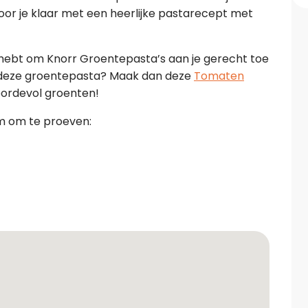
or je klaar met een heerlijke pastarecept met
ig hebt om Knorr Groentepasta’s aan je gerecht toe
et deze groentepasta? Maak dan deze
Tomaten
oordevol groenten!
am om te proeven: