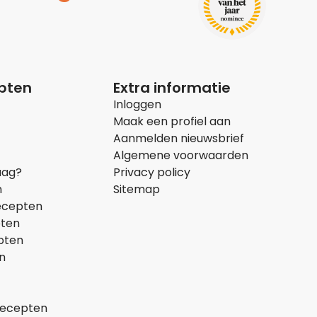
epten
Extra informatie
Inloggen
Maak een profiel aan
Aanmelden nieuwsbrief
Algemene voorwaarden
aag?
Privacy policy
n
Sitemap
ecepten
pten
pten
n
recepten