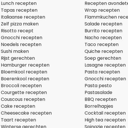
Lunch recepten
Recepten avondet
Tapas recepten
Wrap recepten
Italiaanse recepten
Flammkuchen rec
Zelf pizza maken
Salade recepten
Risotto recept
Burrito recepten
Gnocchi recepten
Nacho recepten
Noedels recepten
Taco recepten
Sushi maken
Quiche recepten
Rijst gerechten
Soep gerechten
Hamburger recepten
Lasagne recepten
Bloemkool recepten
Pasta recepten
Boerenkool recepten
Gnocchi recepten
Broccoli recepten
Pasta pesto
Courgette recepten
Pastasalade
Couscous recepten
BBQ recepten
Cake recepten
Borrelhapjes
Cheesecake recepten
Cocktail recepten
Taart recepten
High tea recepten
Winterse gerechten
Spinazie recepten