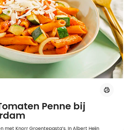
Midden-Oosters
Kooktips & blogs
Leer koken als een chef
Kooktips & blogs
Tomaten Penne bij
serdam
n met Knorr Groentepasta’s. In Albert Heijn