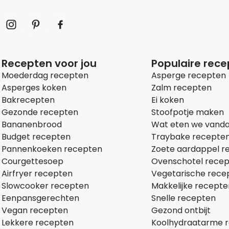
Recepten voor jou
Populaire rec
Moederdag recepten
Asperge recepten
Asperges koken
Zalm recepten
Bakrecepten
Ei koken
Gezonde recepten
Stoofpotje maken
Bananenbrood
Wat eten we vand
Budget recepten
Traybake recepte
Pannenkoeken recepten
Zoete aardappel r
Courgettesoep
Ovenschotel rece
Airfryer recepten
Vegetarische rece
Slowcooker recepten
Makkelijke recepte
Eenpansgerechten
Snelle recepten
Vegan recepten
Gezond ontbijt
Lekkere recepten
Koolhydraatarme 