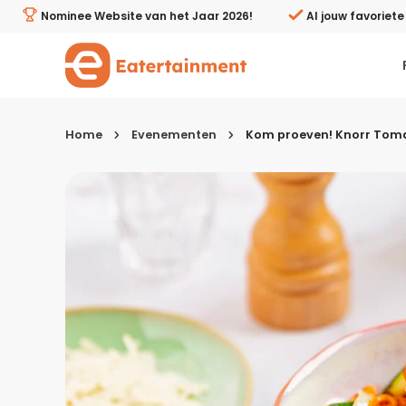
Kom proeven! Knorr Tomaten Penne bij Albert Heijn Alb
Nominee Website van het Jaar 2026!
Al jouw favoriet
Home
Evenementen
Kom proeven! Knorr Tomat
Kies je menugang
Ontbijt
Lunch & brunch
Tussendoortjes
Voor- & tussengerechten
Recepten avondeten