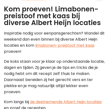
Kom proeven! Limabonen-
Leer koken als een chef
preistoof met kaas bij
diverse Albert Heijn locaties
Kooktips & blogs
Inspiratie nodig voor eenpansgerechten? Wandel dit
weekend dan even binnen bij diverse Albert Heijn
locaties en kom
limabonen-preistoof met kaas
proeven!
De koks staan voor je klaar op onderstaande locatie,
dagen en tijden. Zij geven je de tips en tricks die je
nodig hebt om dit recept zelf thuis te maken.
Daarnaast bereiden zij het gerecht vers en ter
plekke en je mag natuurlijk altijd lekker even
proeven.
Kom langs bij
de deelnemende Albert Heijn locaties
en proef de recepten.