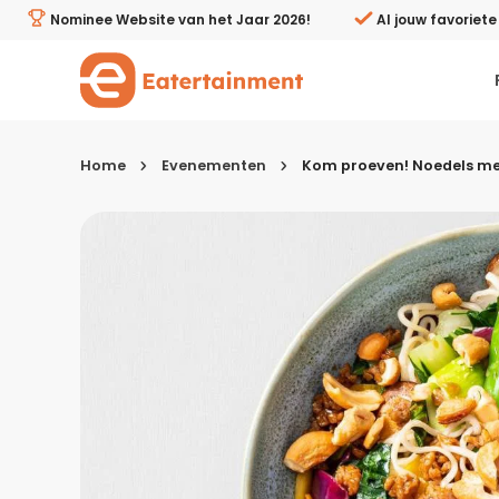
Kom proeven! Noedels met wokreepjes teriyaki bij Albert
Nominee Website van het Jaar 2026!
Al jouw favoriet
Home
Evenementen
Kom proeven! Noedels met 
Kies je menugang
Ontbijt
Lunch & brunch
Tussendoortjes
Voor- & tussengerechten
Recepten avondeten