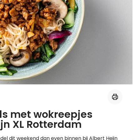
Midden-Oosters
Kooktips & blogs
Leer koken als een chef
Kooktips & blogs
ls met wokreepjes
eijn XL Rotterdam
el dit weekend dan even binnen bij Albert Heijn