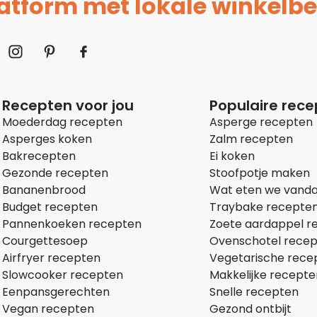
platform met lokale winkelbe
Recepten voor jou
Populaire rec
Moederdag recepten
Asperge recepten
Asperges koken
Zalm recepten
Bakrecepten
Ei koken
Gezonde recepten
Stoofpotje maken
Bananenbrood
Wat eten we vand
Budget recepten
Traybake recepte
Pannenkoeken recepten
Zoete aardappel r
Courgettesoep
Ovenschotel rece
Airfryer recepten
Vegetarische rece
Slowcooker recepten
Makkelijke recepte
Eenpansgerechten
Snelle recepten
Vegan recepten
Gezond ontbijt