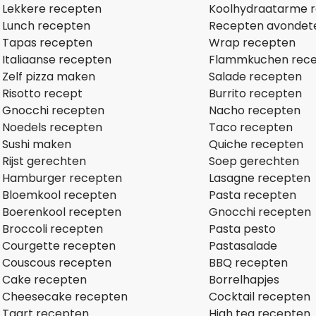
Lekkere recepten
Koolhydraatarme 
Lunch recepten
Recepten avondet
Tapas recepten
Wrap recepten
Italiaanse recepten
Flammkuchen rec
Zelf pizza maken
Salade recepten
Risotto recept
Burrito recepten
Gnocchi recepten
Nacho recepten
Noedels recepten
Taco recepten
Sushi maken
Quiche recepten
Rijst gerechten
Soep gerechten
Hamburger recepten
Lasagne recepten
Bloemkool recepten
Pasta recepten
Boerenkool recepten
Gnocchi recepten
Broccoli recepten
Pasta pesto
Courgette recepten
Pastasalade
Couscous recepten
BBQ recepten
Cake recepten
Borrelhapjes
Cheesecake recepten
Cocktail recepten
Taart recepten
High tea recepten