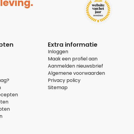
leving.
epten
Extra informatie
Inloggen
Maak een profiel aan
Aanmelden nieuwsbrief
Algemene voorwaarden
aag?
Privacy policy
n
Sitemap
ecepten
pten
pten
n