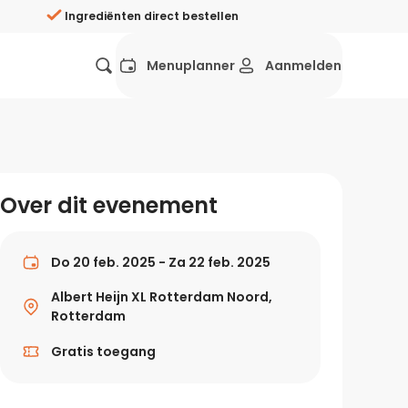
Ingrediënten direct bestellen
Menuplanner
Aanmelden
Favorieten
Mexicaans
Grieks
Mediterraans
Spaans
Hol
ij?
Over dit evenement
Wat eten we vandaag?
ners
Gezonde recepten
Do 20 feb. 2025 - Za 22 feb. 2025
rken
Albert Heijn XL Rotterdam Noord,
Recepten avondeten
Rotterdam
g?
Gratis toegang
Makkelijke recepten
ef
Vegetarische recepten