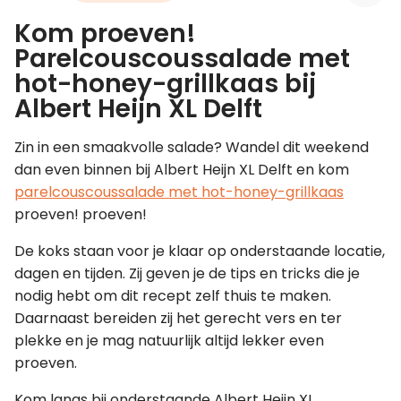
Kom proeven!
Leer koken als een chef
Parelcouscoussalade met
hot-honey-grillkaas bij
Kooktips & blogs
Albert Heijn XL Delft
Zin in een smaakvolle salade? Wandel dit weekend
dan even binnen bij Albert Heijn XL Delft en kom
parelcouscoussalade met hot-honey-grillkaas
proeven! proeven!
De koks staan voor je klaar op onderstaande locatie,
dagen en tijden. Zij geven je de tips en tricks die je
nodig hebt om dit recept zelf thuis te maken.
Daarnaast bereiden zij het gerecht vers en ter
plekke en je mag natuurlijk altijd lekker even
proeven.
Kom langs bij onderstaande Albert Heijn XL