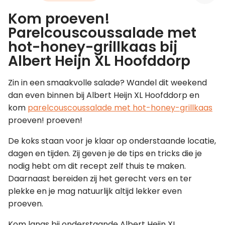
Kom proeven!
Leer koken als een chef
Parelcouscoussalade met
hot-honey-grillkaas bij
Kooktips & blogs
Albert Heijn XL Hoofddorp
Zin in een smaakvolle salade? Wandel dit weekend
dan even binnen bij Albert Heijn XL Hoofddorp en
kom
parelcouscoussalade met hot-honey-grillkaas
proeven! proeven!
De koks staan voor je klaar op onderstaande locatie,
dagen en tijden. Zij geven je de tips en tricks die je
nodig hebt om dit recept zelf thuis te maken.
Daarnaast bereiden zij het gerecht vers en ter
plekke en je mag natuurlijk altijd lekker even
proeven.
Kom langs bij onderstaande Albert Heijn XL