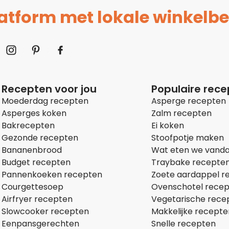
platform met lokale winkelbe
Recepten voor jou
Populaire rec
Moederdag recepten
Asperge recepten
Asperges koken
Zalm recepten
Bakrecepten
Ei koken
Gezonde recepten
Stoofpotje maken
Bananenbrood
Wat eten we vand
Budget recepten
Traybake recepte
Pannenkoeken recepten
Zoete aardappel r
Courgettesoep
Ovenschotel rece
Airfryer recepten
Vegetarische rece
Slowcooker recepten
Makkelijke recepte
Eenpansgerechten
Snelle recepten