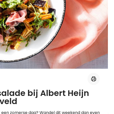
Midden-Oosters
Kooktips & blogs
Leer koken als een chef
Kooktips & blogs
lade bij Albert Heijn
veld
r een zomerse dag? Wandel dit weekend dan even