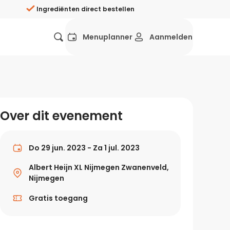
Ingrediënten direct bestellen
Menuplanner
Aanmelden
Favorieten
Mexicaans
Grieks
Mediterraans
Spaans
Hol
ij?
Over dit evenement
Wat eten we vandaag?
ners
Gezonde recepten
Do 29 jun. 2023 - Za 1 jul. 2023
rken
Albert Heijn XL Nijmegen Zwanenveld,
Recepten avondeten
Nijmegen
g?
Gratis toegang
Makkelijke recepten
ef
Vegetarische recepten