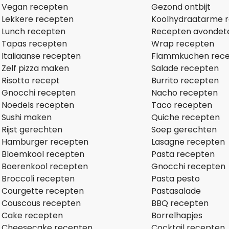
Vegan recepten
Gezond ontbijt
Lekkere recepten
Koolhydraatarme 
Lunch recepten
Recepten avondet
Tapas recepten
Wrap recepten
Italiaanse recepten
Flammkuchen rec
Zelf pizza maken
Salade recepten
Risotto recept
Burrito recepten
Gnocchi recepten
Nacho recepten
Noedels recepten
Taco recepten
Sushi maken
Quiche recepten
Rijst gerechten
Soep gerechten
Hamburger recepten
Lasagne recepten
Bloemkool recepten
Pasta recepten
Boerenkool recepten
Gnocchi recepten
Broccoli recepten
Pasta pesto
Courgette recepten
Pastasalade
Couscous recepten
BBQ recepten
Cake recepten
Borrelhapjes
Cheesecake recepten
Cocktail recepten