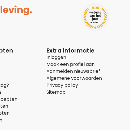
leving.
epten
Extra informatie
Inloggen
Maak een profiel aan
Aanmelden nieuwsbrief
Algemene voorwaarden
aag?
Privacy policy
n
Sitemap
ecepten
pten
pten
n