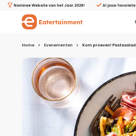
Kom proeven! Pastasalade bij Albert Heijn XL Nijmegen 
Nominee Website van het Jaar 2026!
Al jouw favoriet
Home
Evenementen
Kom proeven! Pastasalade
Kies je menugang
Ontbijt
Lunch & brunch
Tussendoortjes
Voor- & tussengerechten
Recepten avondeten