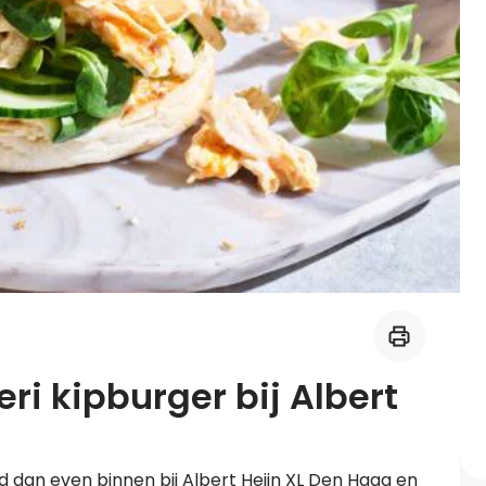
Midden-Oosters
Kooktips & blogs
Leer koken als een chef
Kooktips & blogs
ri kipburger bij Albert
d dan even binnen bij Albert Heijn XL Den Haag en