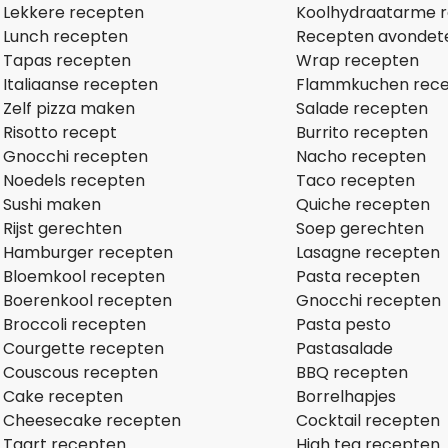
Lekkere recepten
Koolhydraatarme 
Lunch recepten
Recepten avondet
Tapas recepten
Wrap recepten
Italiaanse recepten
Flammkuchen rec
Zelf pizza maken
Salade recepten
Risotto recept
Burrito recepten
Gnocchi recepten
Nacho recepten
Noedels recepten
Taco recepten
Sushi maken
Quiche recepten
Rijst gerechten
Soep gerechten
Hamburger recepten
Lasagne recepten
Bloemkool recepten
Pasta recepten
Boerenkool recepten
Gnocchi recepten
Broccoli recepten
Pasta pesto
Courgette recepten
Pastasalade
Couscous recepten
BBQ recepten
Cake recepten
Borrelhapjes
Cheesecake recepten
Cocktail recepten
Taart recepten
High tea recepten