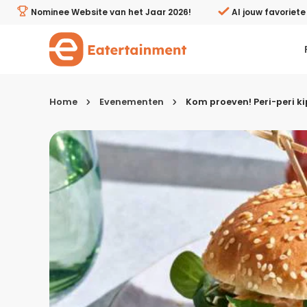
Kom proeven! Peri-peri kipburger bij Albert Heijn XL De
Nominee Website van het Jaar 2026!
Al jouw favoriet
Home
Evenementen
Kom proeven! Peri-peri ki
Kies je menugang
Ontbijt
Lunch & brunch
Tussendoortjes
Voor- & tussengerechten
Recepten avondeten