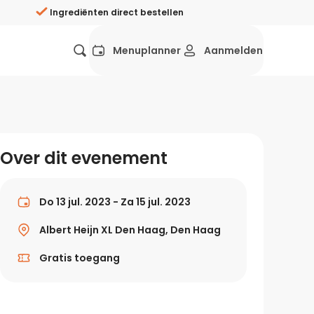
Ingrediënten direct bestellen
Menuplanner
Aanmelden
Favorieten
Mexicaans
Grieks
Mediterraans
Spaans
Hol
ij?
Over dit evenement
Wat eten we vandaag?
ners
Gezonde recepten
Do 13 jul. 2023 - Za 15 jul. 2023
rken
Albert Heijn XL Den Haag, Den Haag
Recepten avondeten
Gratis toegang
g?
Makkelijke recepten
ef
Vegetarische recepten