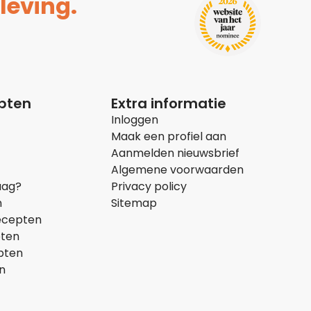
leving.
epten
Extra informatie
Inloggen
Maak een profiel aan
Aanmelden nieuwsbrief
Algemene voorwaarden
aag?
Privacy policy
n
Sitemap
ecepten
pten
pten
n