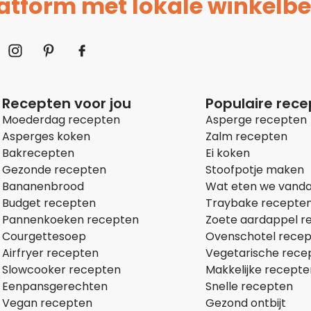
platform met lokale winkelbe
Recepten voor jou
Populaire rec
Moederdag recepten
Asperge recepten
Asperges koken
Zalm recepten
Bakrecepten
Ei koken
Gezonde recepten
Stoofpotje maken
Bananenbrood
Wat eten we vand
Budget recepten
Traybake recepte
Pannenkoeken recepten
Zoete aardappel r
Courgettesoep
Ovenschotel rece
Airfryer recepten
Vegetarische rece
Slowcooker recepten
Makkelijke recepte
Eenpansgerechten
Snelle recepten
Vegan recepten
Gezond ontbijt