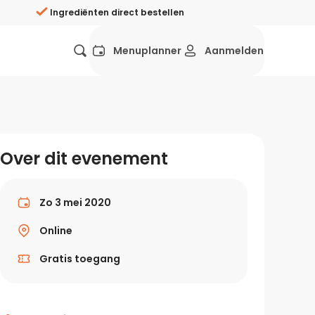
Ingrediënten direct bestellen
Menuplanner
Aanmelden
Favorieten
Mexicaans
Grieks
Mediterraans
Spaans
Hol
ij?
Over dit evenement
Wat eten we vandaag?
ners
Gezonde recepten
Zo 3 mei 2020
rken
Online
Recepten avondeten
Gratis toegang
g?
Makkelijke recepten
ef
Vegetarische recepten