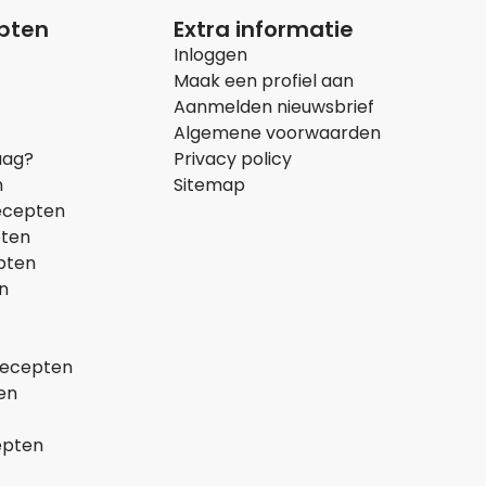
epten
Extra informatie
Inloggen
Maak een profiel aan
Aanmelden nieuwsbrief
Algemene voorwaarden
aag?
Privacy policy
n
Sitemap
ecepten
pten
pten
n
recepten
en
epten