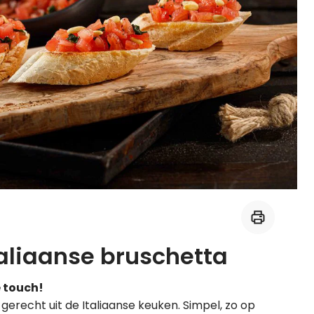
Midden-Oosters
Kooktips & blogs
Leer koken als een chef
Kooktips & blogs
aliaanse bruschetta
e touch!
erecht uit de Italiaanse keuken. Simpel, zo op