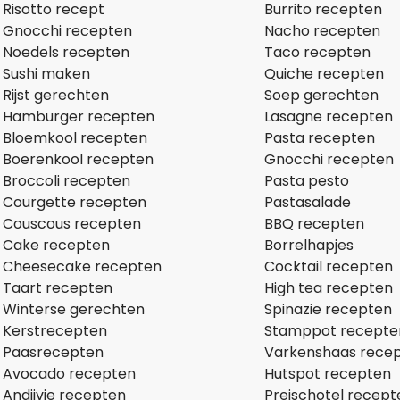
Risotto recept
Burrito recepten
Gnocchi recepten
Nacho recepten
Noedels recepten
Taco recepten
Sushi maken
Quiche recepten
Rijst gerechten
Soep gerechten
Hamburger recepten
Lasagne recepten
Bloemkool recepten
Pasta recepten
Boerenkool recepten
Gnocchi recepten
Broccoli recepten
Pasta pesto
Courgette recepten
Pastasalade
Couscous recepten
BBQ recepten
Cake recepten
Borrelhapjes
Cheesecake recepten
Cocktail recepten
Taart recepten
High tea recepten
Winterse gerechten
Spinazie recepten
Kerstrecepten
Stamppot recepte
Paasrecepten
Varkenshaas rece
Avocado recepten
Hutspot recepten
Andijvie recepten
Preischotel recept