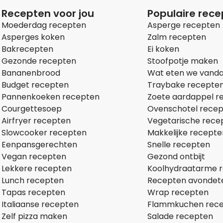
Recepten voor jou
Populaire rec
Moederdag recepten
Asperge recepten
Asperges koken
Zalm recepten
Bakrecepten
Ei koken
Gezonde recepten
Stoofpotje maken
Bananenbrood
Wat eten we vand
Budget recepten
Traybake recepte
Pannenkoeken recepten
Zoete aardappel r
Courgettesoep
Ovenschotel rece
Airfryer recepten
Vegetarische rece
Slowcooker recepten
Makkelijke recepte
Eenpansgerechten
Snelle recepten
Vegan recepten
Gezond ontbijt
Lekkere recepten
Koolhydraatarme 
Lunch recepten
Recepten avondet
Tapas recepten
Wrap recepten
Italiaanse recepten
Flammkuchen rec
Zelf pizza maken
Salade recepten