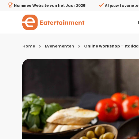
Online workshop – Italiaanse bruschetta - Eatertainmen
Nominee Website van het Jaar 2026!
Al jouw favoriet
Home
Evenementen
Online workshop – Italia
Kies je menugang
Ontbijt
Lunch & brunch
Tussendoortjes
Voor- & tussengerechten
Recepten avondeten