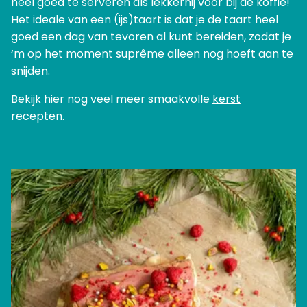
heel goed te serveren als lekkernij voor bij de koffie!
Het ideale van een (ijs)taart is dat je de taart heel
goed een dag van tevoren al kunt bereiden, zodat je
‘m op het moment suprême alleen nog hoeft aan te
snijden.
Bekijk hier nog veel meer smaakvolle
kerst
recepten
.