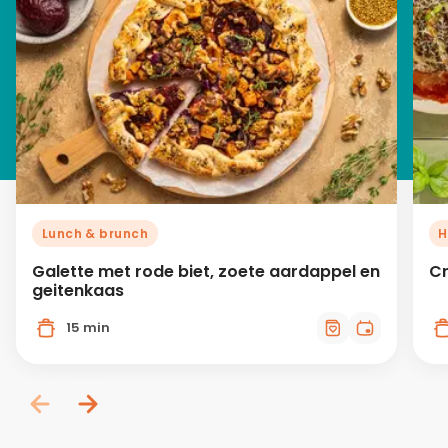
Lunch & brunch
H
Galette met rode biet, zoete aardappel en
Cr
geitenkaas
15 min