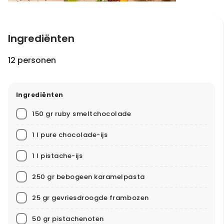
Ingrediënten
12 personen
Ingrediënten
150 gr ruby smeltchocolade
1 l pure chocolade-ijs
1 l pistache-ijs
250 gr bebogeen karamelpasta
25 gr gevriesdroogde frambozen
50 gr pistachenoten