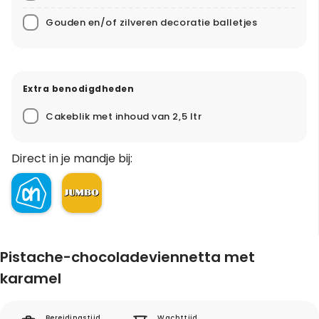
Gouden en/of zilveren decoratie balletjes
Extra benodigdheden
Cakeblik met inhoud van 2,5 ltr
Direct in je mandje bij:
Pistache-chocoladeviennetta met
karamel
Bereidingstijd
Wachttijd