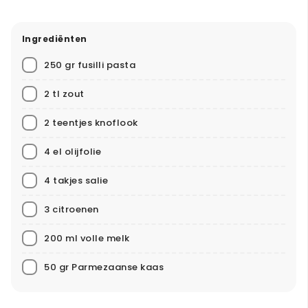
Ingrediënten
250 gr fusilli pasta
2 tl zout
2 teentjes knoflook
4 el olijfolie
4 takjes salie
3 citroenen
200 ml volle melk
50 gr Parmezaanse kaas