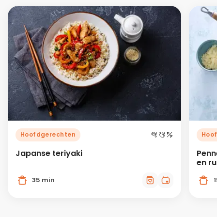
Hoofdgerechten
Hoo
Japanse teriyaki
Penn
en r
35 min