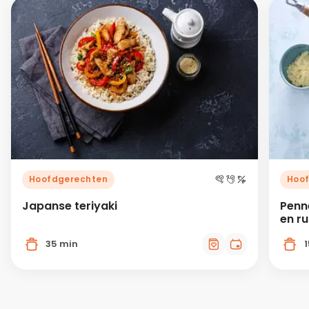
Hoofdgerechten
Hoo
Japanse teriyaki
Penn
en r
35 min