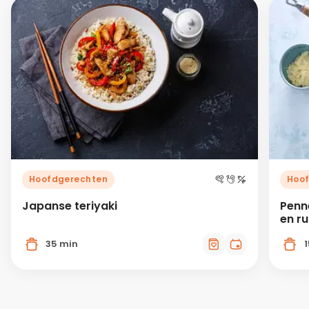
Hoofdgerechten
Hoo
Japanse teriyaki
Penn
en r
35 min