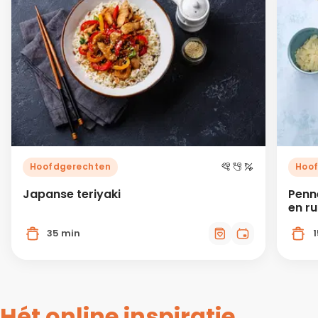
Hoofdgerechten
Hoo
Japanse teriyaki
Penn
en r
35 min
Hét online inspiratie