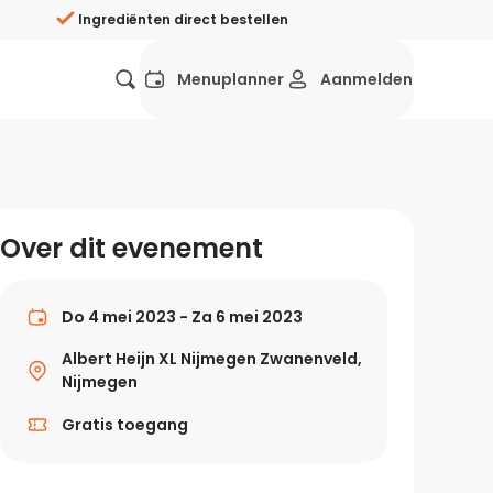
Ingrediënten direct bestellen
Menuplanner
Aanmelden
Favorieten
Mexicaans
Grieks
Mediterraans
Spaans
Hol
ij?
Over dit evenement
Wat eten we vandaag?
ners
Gezonde recepten
Do 4 mei 2023 - Za 6 mei 2023
rken
Albert Heijn XL Nijmegen Zwanenveld,
Recepten avondeten
Nijmegen
g?
Gratis toegang
Makkelijke recepten
ef
Vegetarische recepten