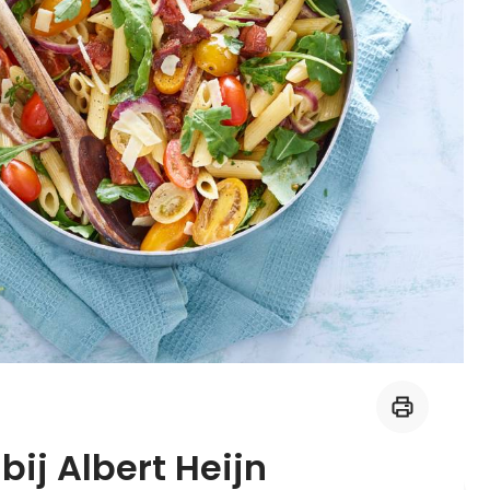
Midden-Oosters
Kooktips & blogs
Leer koken als een chef
Kooktips & blogs
ij Albert Heijn