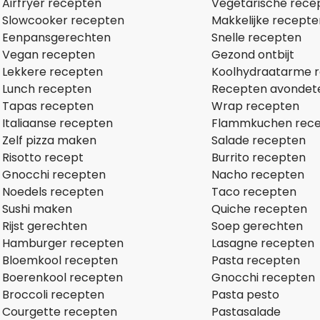
Airfryer recepten
Vegetarische rece
Slowcooker recepten
Makkelijke recepte
Eenpansgerechten
Snelle recepten
Vegan recepten
Gezond ontbijt
Lekkere recepten
Koolhydraatarme 
Lunch recepten
Recepten avondet
Tapas recepten
Wrap recepten
Italiaanse recepten
Flammkuchen rec
Zelf pizza maken
Salade recepten
Risotto recept
Burrito recepten
Gnocchi recepten
Nacho recepten
Noedels recepten
Taco recepten
Sushi maken
Quiche recepten
Rijst gerechten
Soep gerechten
Hamburger recepten
Lasagne recepten
Bloemkool recepten
Pasta recepten
Boerenkool recepten
Gnocchi recepten
Broccoli recepten
Pasta pesto
Courgette recepten
Pastasalade