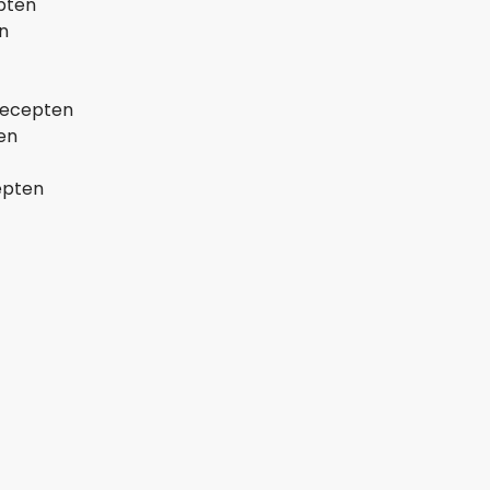
pten
n
recepten
en
epten