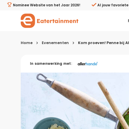
Penne bij Albert Heijn Kookstudio Nijmegen - Eatertainm
Nominee Website van het Jaar 2026!
Al jouw favoriet
Home
Evenementen
Kom proeven! Penne bij A
Kies je menugang
In samenwerking met:
Ontbijt
Lunch & brunch
Tussendoortjes
Voor- & tussengerechten
Recepten avondeten