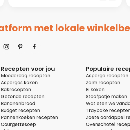
platform met lokale winkelbe
Recepten voor jou
Populaire rec
Moederdag recepten
Asperge recepten
Asperges koken
Zalm recepten
Bakrecepten
Ei koken
Gezonde recepten
Stoofpotje maken
Bananenbrood
Wat eten we vand
Budget recepten
Traybake recepte
Pannenkoeken recepten
Zoete aardappel r
Courgettesoep
Ovenschotel rece