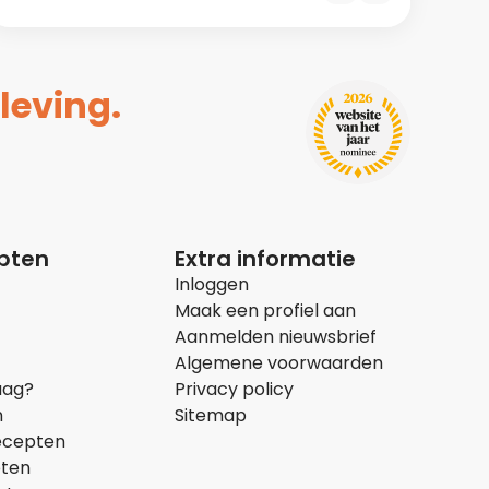
leving.
epten
Extra informatie
Inloggen
Maak een profiel aan
Aanmelden nieuwsbrief
Algemene voorwaarden
aag?
Privacy policy
n
Sitemap
ecepten
pten