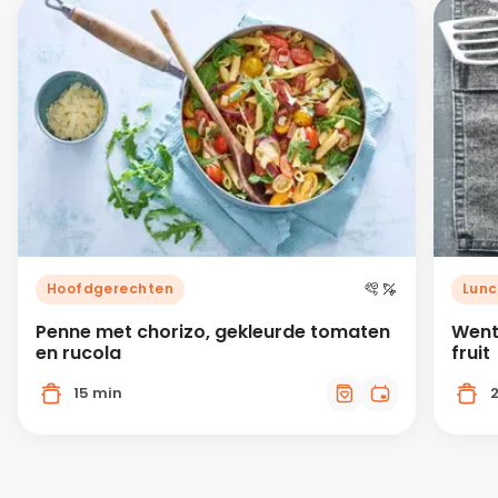
Hoofdgerechten
Lunc
Penne met chorizo, gekleurde tomaten
Went
en rucola
fruit
15 min