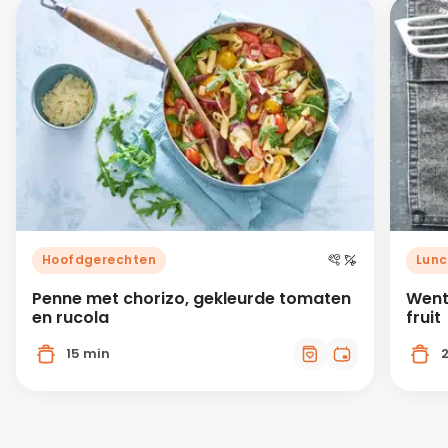
Hoofdgerechten
Lunc
Penne met chorizo, gekleurde tomaten
Went
en rucola
fruit
15 min