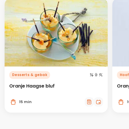
Desserts & gebak
Hoo
Oranje Haagse bluf
Oran
15 min