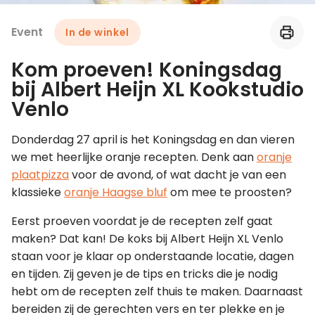
Event
In de winkel
Leer koken als een chef
Kom proeven! Koningsdag
Kooktips & blogs
bij Albert Heijn XL Kookstudio
Venlo
Donderdag 27 april is het Koningsdag en dan vieren
we met heerlijke oranje recepten. Denk aan
oranje
plaatpizza
voor de avond, of wat dacht je van een
klassieke
oranje Haagse bluf
om mee te proosten?
Eerst proeven voordat je de recepten zelf gaat
maken? Dat kan! De koks bij Albert Heijn XL Venlo
staan voor je klaar op onderstaande locatie, dagen
en tijden. Zij geven je de tips en tricks die je nodig
hebt om de recepten zelf thuis te maken. Daarnaast
bereiden zij de gerechten vers en ter plekke en je