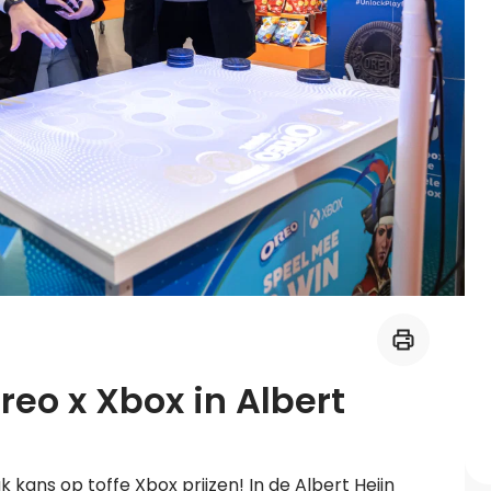
Midden-Oosters
Kooktips & blogs
Leer koken als een chef
Kooktips & blogs
Oreo x Xbox in Albert
ans op toffe Xbox prijzen! In de Albert Heijn