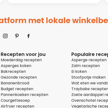
platform met lokale winkelbe
Recepten voor jou
Populaire rec
Moederdag recepten
Asperge recepten
Asperges koken
Zalm recepten
Bakrecepten
Ei koken
Gezonde recepten
Stoofpotje maken
Bananenbrood
Wat eten we vand
Budget recepten
Traybake recepte
Pannenkoeken recepten
Zoete aardappel r
Courgettesoep
Ovenschotel rece
Airfryer recepten
Vegetarische rece