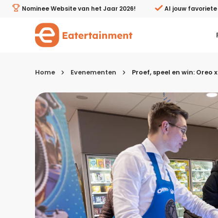
Proef, speel en win: Oreo x Xbox in Albert Heijn Pijnacker
Nominee Website van het Jaar 2026!
Al jouw favoriet
Home
Evenementen
Proef, speel en win: Oreo x
Kies je menugang
Ontbijt
Lunch & brunch
Tussendoortjes
Voor- & tussengerechten
Recepten avondeten