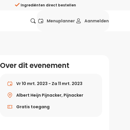
Ingrediënten direct bestellen
Menuplanner
Aanmelden
Favorieten
Mexicaans
Grieks
Mediterraans
Spaans
Hol
ij?
Over dit evenement
Wat eten we vandaag?
ners
Gezonde recepten
Vr 10 mrt. 2023 - Za 11 mrt. 2023
rken
Albert Heijn Pijnacker, Pijnacker
Recepten avondeten
Gratis toegang
g?
Makkelijke recepten
ef
Vegetarische recepten