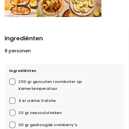
Ingrediënten
8 personen
Ingrediënten
200 gr gezouten roomboter op
kamertemperatuur
4 el crème fraîche
20 gr zeezoutvlokken
30 gr gedroogde cranberry's