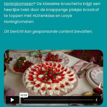
Honingtomaten
? De klassieke bruschetta krijgt een
heerlijke twist door de knapperige plakjes brood af
te toppen met Hüttenkäse en Looye
Honingtomaten.
Dit bericht kan gesponsorde content bevatten.