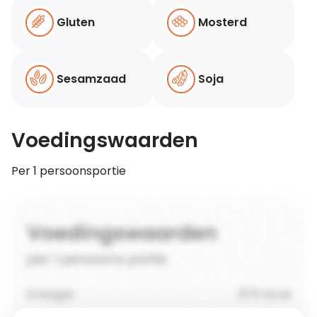
Gluten
Mosterd
Sesamzaad
Soja
Voedingswaarden
Per 1 persoonsportie