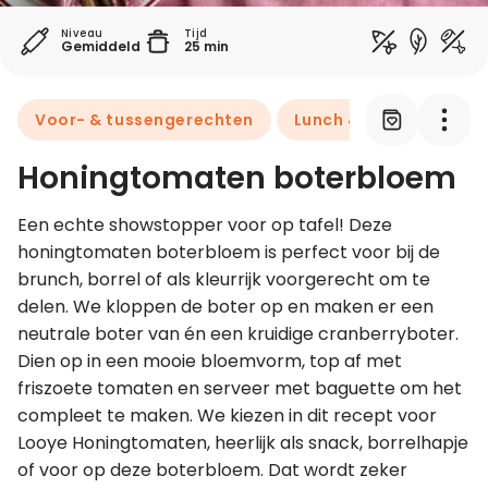
Niveau
Tijd
Gemiddeld
25 min
Leer koken als een chef
Kooktips & blogs
Voor- & tussengerechten
Lunch & brunch
Bo
Honingtomaten boterbloem
Een echte showstopper voor op tafel! Deze 
honingtomaten boterbloem is perfect voor bij de 
brunch, borrel of als kleurrijk voorgerecht om te 
delen. We kloppen de boter op en maken er een 
neutrale boter van én een kruidige cranberryboter. 
Dien op in een mooie bloemvorm, top af met 
friszoete tomaten en serveer met baguette om het 
compleet te maken. We kiezen in dit recept voor 
Looye Honingtomaten, heerlijk als snack, borrelhapje 
of voor op deze boterbloem. Dat wordt zeker 