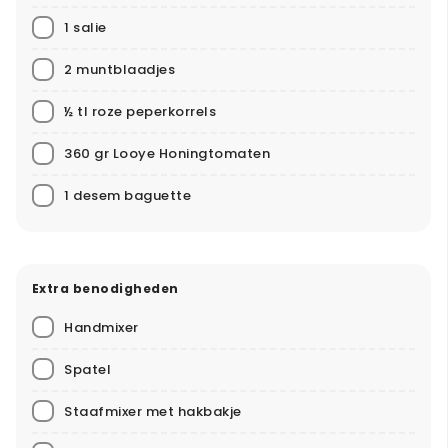
1 salie
2 muntblaadjes
½ tl roze peperkorrels
360 gr Looye Honingtomaten
1 desem baguette
Extra benodigheden
Handmixer
Spatel
Staafmixer met hakbakje