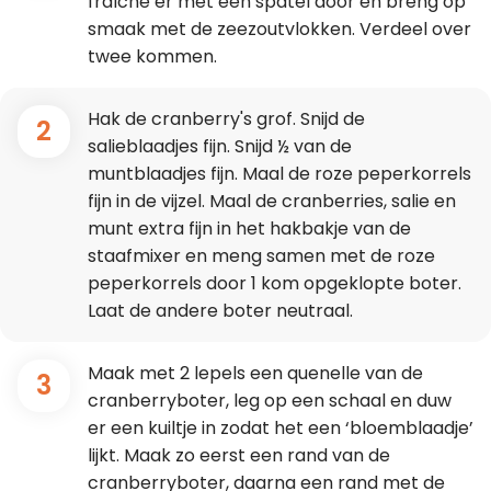
fraîche er met een spatel door en breng op
smaak met de zeezoutvlokken. Verdeel over
twee kommen.
Hak de cranberry's grof. Snijd de
2
salieblaadjes fijn. Snijd ½ van de
muntblaadjes fijn. Maal de roze peperkorrels
fijn in de vijzel. Maal de cranberries, salie en
munt extra fijn in het hakbakje van de
staafmixer en meng samen met de roze
peperkorrels door 1 kom opgeklopte boter.
Laat de andere boter neutraal.
Maak met 2 lepels een quenelle van de
3
cranberryboter, leg op een schaal en duw
er een kuiltje in zodat het een ‘bloemblaadje’
lijkt. Maak zo eerst een rand van de
cranberryboter, daarna een rand met de