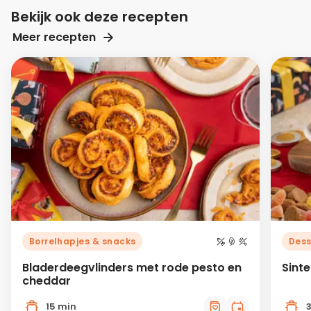
Bekijk ook deze recepten
Meer recepten
Borrelhapjes & snacks
Dess
Bladerdeegvlinders met rode pesto en
Sint
cheddar
15 min