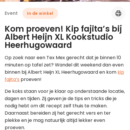
Event
In de winkel
Leer koken als een chef
Kom proeven! Kip fajita’s bij
Kooktips & blogs
Albert Heijn XL Kookstudio
Heerhugowaard
Op zoek naar een Tex Mex gerecht dat je binnen 10
minuten op tafel zet? Wandel dit weekend dan even
binnen bij Albert Heijn XL Heerhugowaard en kom
kip
fajita’s
proeven!
De koks staan voor je klaar op onderstaande locatie,
dagen en tijden. Zij geven je de tips en tricks die je
nodig hebt om dit recept zelf thuis te maken.
Daarnaast bereiden zij het gerecht vers en ter
plekke en je mag natuurlijk altijd lekker even
proeven.