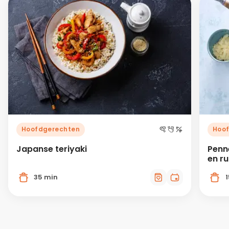
Hoofdgerechten
Hoo
Japanse teriyaki
Penn
en r
35 min