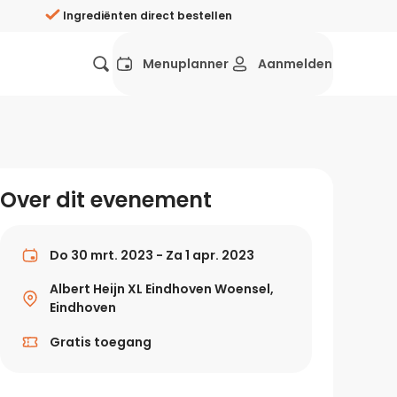
Ingrediënten direct bestellen
Menuplanner
Aanmelden
Favorieten
Mexicaans
Grieks
Mediterraans
Spaans
Hol
ij?
Over dit evenement
Wat eten we vandaag?
ners
Gezonde recepten
Do 30 mrt. 2023 - Za 1 apr. 2023
rken
Albert Heijn XL Eindhoven Woensel,
Recepten avondeten
Eindhoven
g?
Gratis toegang
Makkelijke recepten
ef
Vegetarische recepten