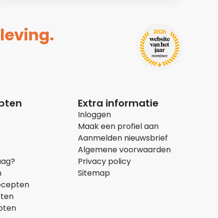
leving.
epten
Extra informatie
Inloggen
Maak een profiel aan
Aanmelden nieuwsbrief
Algemene voorwaarden
aag?
Privacy policy
n
Sitemap
ecepten
pten
pten