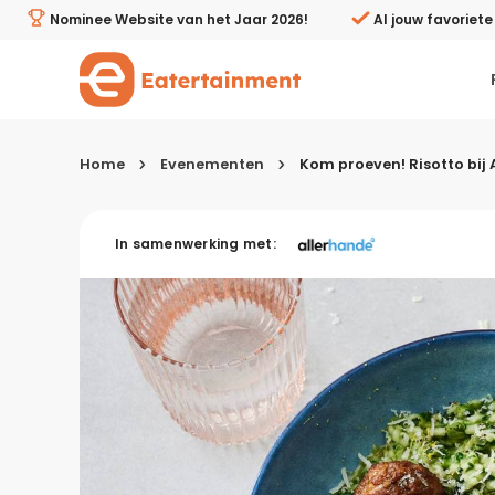
Kom proeven! Risotto bij Albert Heijn Kookstudio Eindho
Nominee Website van het Jaar 2026!
Al jouw favoriet
Home
Evenementen
Kom proeven! Risotto bij 
Kies je menugang
In samenwerking met:
Ontbijt
Lunch & brunch
Tussendoortjes
Voor- & tussengerechten
Recepten avondeten