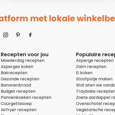
platform met lokale winkelbe
Recepten voor jou
Populaire rec
Moederdag recepten
Asperge recepten
Asperges koken
Zalm recepten
Bakrecepten
Ei koken
Gezonde recepten
Stoofpotje maken
Bananenbrood
Wat eten we vand
Budget recepten
Traybake recepte
Pannenkoeken recepten
Zoete aardappel r
Courgettesoep
Ovenschotel rece
Airfryer recepten
Vegetarische rece