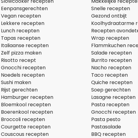
Slowcooker recepten
Makkelijke recepte
Eenpansgerechten
Snelle recepten
Vegan recepten
Gezond ontbijt
Lekkere recepten
Koolhydraatarme 
Lunch recepten
Recepten avondet
Tapas recepten
Wrap recepten
Italiaanse recepten
Flammkuchen rec
Zelf pizza maken
Salade recepten
Risotto recept
Burrito recepten
Gnocchi recepten
Nacho recepten
Noedels recepten
Taco recepten
Sushi maken
Quiche recepten
Rijst gerechten
Soep gerechten
Hamburger recepten
Lasagne recepten
Bloemkool recepten
Pasta recepten
Boerenkool recepten
Gnocchi recepten
Broccoli recepten
Pasta pesto
Courgette recepten
Pastasalade
Couscous recepten
BBQ recepten