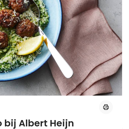
Midden-Oosters
Kooktips & blogs
Leer koken als een chef
Kooktips & blogs
bij Albert Heijn