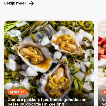
Bekijk meer
Artikelen
A
Oesters plukken: tips, benodigdheden en
De
beste pluklocaties in Zeeland
oo