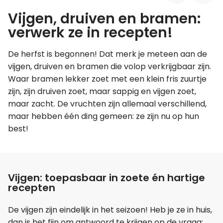
Vijgen, druiven en bramen:
Leer koken als een chef
verwerk ze in recepten!
Kooktips & blogs
De herfst is begonnen! Dat merk je meteen aan de
vijgen, druiven en bramen die volop verkrijgbaar zijn.
Waar bramen lekker zoet met een klein fris zuurtje
zijn, zijn druiven zoet, maar sappig en vijgen zoet,
maar zacht. De vruchten zijn allemaal verschillend,
maar hebben één ding gemeen: ze zijn nu op hun
best!
Vijgen: toepasbaar in zoete én hartige
recepten
De vijgen zijn eindelijk in het seizoen! Heb je ze in huis,
dan is het fijn om antwoord te krijgen op de vraag: