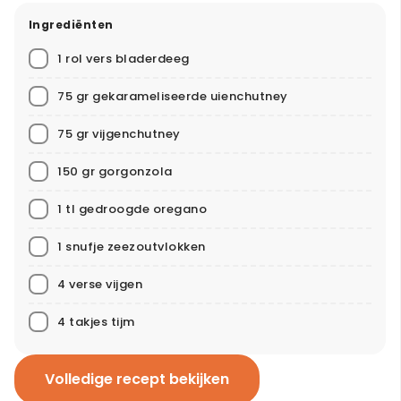
Ingrediënten
1 rol vers bladerdeeg
75 gr gekarameliseerde uienchutney
75 gr vijgenchutney
150 gr gorgonzola
1 tl gedroogde oregano
1 snufje zeezoutvlokken
4 verse vijgen
4 takjes tijm
Volledige recept bekijken