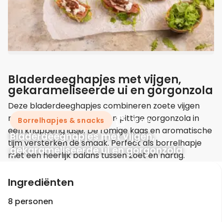
Bladerdeeghapjes met vijgen,
gekarameliseerde ui en gorgonzola
Deze bladerdeeghapjes combineren zoete vijgen
met gekarameliseerde ui en pittige gorgonzola in
Borrelhapjes & snacks
15 min
een knapperig jasje. De romige kaas en aromatische
Bladerdeeghapjes met vijgen,
tijm versterken de smaak. Perfect als borrelhapje
gekarameliseerde ui en gorgonzola
met een heerlijk balans tussen zoet en hartig.
Ingrediënten
8 personen