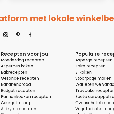
platform met lokale winkelbe
Recepten voor jou
Populaire rec
Moederdag recepten
Asperge recepten
Asperges koken
Zalm recepten
Bakrecepten
Ei koken
Gezonde recepten
Stoofpotje maken
Bananenbrood
Wat eten we vand
Budget recepten
Traybake recepte
Pannenkoeken recepten
Zoete aardappel r
Courgettesoep
Ovenschotel rece
Airfryer recepten
Vegetarische rece