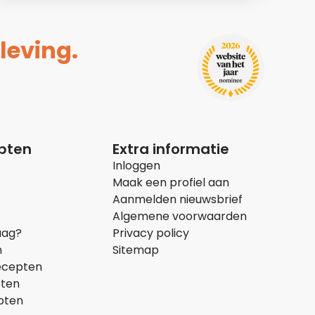
leving.
epten
Extra informatie
Inloggen
Maak een profiel aan
Aanmelden nieuwsbrief
Algemene voorwaarden
aag?
Privacy policy
n
Sitemap
ecepten
pten
pten