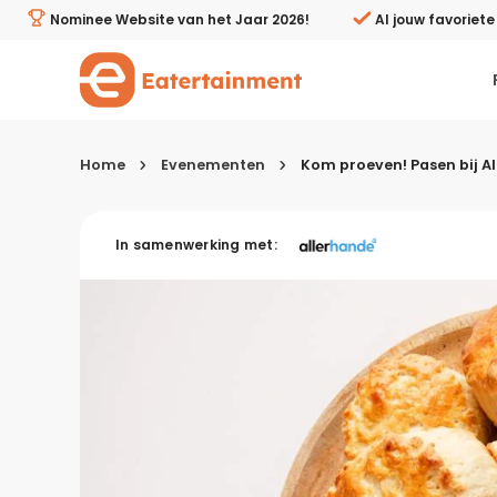
Kom proeven! Pasen bij Albert Heijn XL Kookstudio Zaan
Nominee Website van het Jaar 2026!
Al jouw favoriet
Home
Evenementen
Kom proeven! Pasen bij A
Kies je menugang
In samenwerking met:
Ontbijt
Lunch & brunch
Tussendoortjes
Voor- & tussengerechten
Recepten avondeten