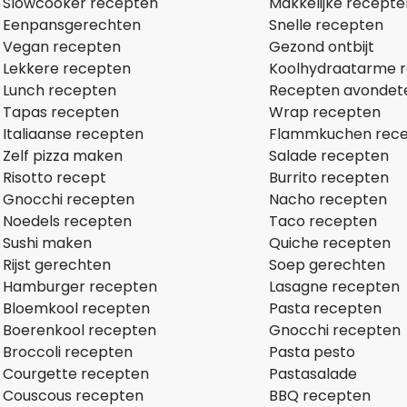
Slowcooker recepten
Makkelijke recepte
Eenpansgerechten
Snelle recepten
Vegan recepten
Gezond ontbijt
Lekkere recepten
Koolhydraatarme 
Lunch recepten
Recepten avondet
Tapas recepten
Wrap recepten
Italiaanse recepten
Flammkuchen rec
Zelf pizza maken
Salade recepten
Risotto recept
Burrito recepten
Gnocchi recepten
Nacho recepten
Noedels recepten
Taco recepten
Sushi maken
Quiche recepten
Rijst gerechten
Soep gerechten
Hamburger recepten
Lasagne recepten
Bloemkool recepten
Pasta recepten
Boerenkool recepten
Gnocchi recepten
Broccoli recepten
Pasta pesto
Courgette recepten
Pastasalade
Couscous recepten
BBQ recepten