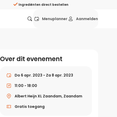
Ingrediënten direct bestellen
Menuplanner
Aanmelden
Favorieten
Mexicaans
Grieks
Mediterraans
Spaans
Hol
ij?
Over dit evenement
Wat eten we vandaag?
ners
Gezonde recepten
Do 6 apr. 2023 - Za 8 apr. 2023
rken
11:00 - 18:00
Recepten avondeten
Albert Heijn XL Zaandam, Zaandam
g?
Makkelijke recepten
Gratis toegang
ef
Vegetarische recepten