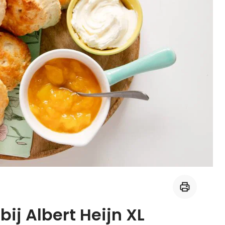
Midden-Oosters
Kooktips & blogs
Leer koken als een chef
Kooktips & blogs
ij Albert Heijn XL