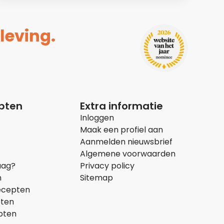
leving.
epten
Extra informatie
Inloggen
Maak een profiel aan
Aanmelden nieuwsbrief
Algemene voorwaarden
aag?
Privacy policy
n
Sitemap
ecepten
pten
pten