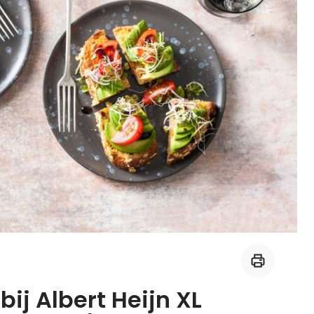
Midden-Oosters
Kooktips & blogs
Leer koken als een chef
Kooktips & blogs
ij Albert Heijn XL