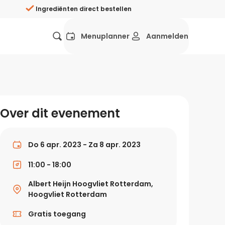
Ingrediënten direct bestellen
Menuplanner
Aanmelden
Favorieten
Mexicaans
Grieks
Mediterraans
Spaans
Hol
ij?
Over dit evenement
Wat eten we vandaag?
ners
Gezonde recepten
Do 6 apr. 2023 - Za 8 apr. 2023
rken
11:00 - 18:00
Recepten avondeten
Albert Heijn Hoogvliet Rotterdam,
g?
Hoogvliet Rotterdam
Makkelijke recepten
Gratis toegang
ef
Vegetarische recepten