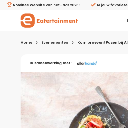
Kom proeven! Pasen bij Albert Heijn XL Kookstudio Hoogv
Nominee Website van het Jaar 2026!
Al jouw favoriet
Home
Evenementen
Kom proeven! Pasen bij A
Kies je menugang
In samenwerking met:
Ontbijt
Lunch & brunch
Tussendoortjes
Voor- & tussengerechten
Recepten avondeten