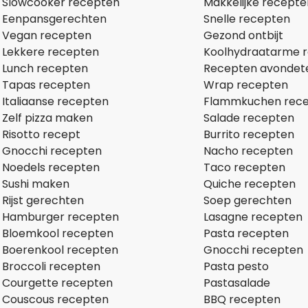
Slowcooker recepten
Makkelijke recepte
Eenpansgerechten
Snelle recepten
Vegan recepten
Gezond ontbijt
Lekkere recepten
Koolhydraatarme 
Lunch recepten
Recepten avondet
Tapas recepten
Wrap recepten
Italiaanse recepten
Flammkuchen rec
Zelf pizza maken
Salade recepten
Risotto recept
Burrito recepten
Gnocchi recepten
Nacho recepten
Noedels recepten
Taco recepten
Sushi maken
Quiche recepten
Rijst gerechten
Soep gerechten
Hamburger recepten
Lasagne recepten
Bloemkool recepten
Pasta recepten
Boerenkool recepten
Gnocchi recepten
Broccoli recepten
Pasta pesto
Courgette recepten
Pastasalade
Couscous recepten
BBQ recepten