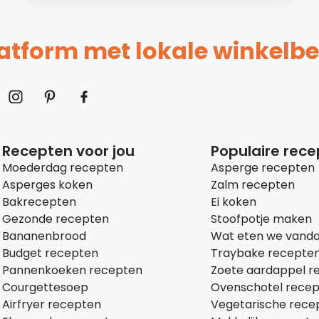
platform met lokale winkelbe
Recepten voor jou
Populaire rec
Moederdag recepten
Asperge recepten
Asperges koken
Zalm recepten
Bakrecepten
Ei koken
Gezonde recepten
Stoofpotje maken
Bananenbrood
Wat eten we vand
Budget recepten
Traybake recepte
Pannenkoeken recepten
Zoete aardappel r
Courgettesoep
Ovenschotel rece
Airfryer recepten
Vegetarische rece