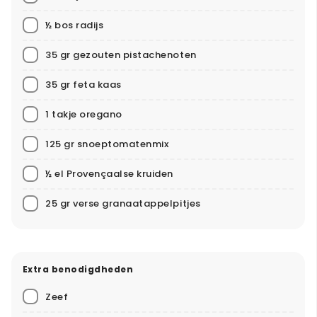
½ bos radijs
35 gr gezouten pistachenoten
35 gr feta kaas
1 takje oregano
125 gr snoeptomatenmix
½ el Provençaalse kruiden
25 gr verse granaatappelpitjes
Extra benodigdheden
Zeef