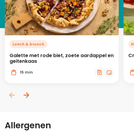
Lunch & brunch
H
Galette met rode biet, zoete aardappel en
Cr
geitenkaas
15 min
Allergenen