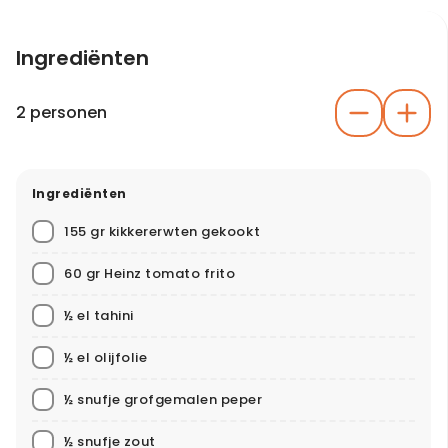
Ingrediënten
2 personen
Ingrediënten
155 gr kikkererwten gekookt
60 gr Heinz tomato frito
½ el tahini
½ el olijfolie
½ snufje grofgemalen peper
½ snufje zout