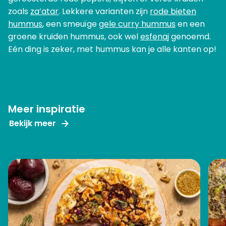
zoals
za’atar
. Lekkere varianten zijn
rode bieten
hummus
, een smeuïge
gele curry hummus
en een
groene kruiden hummus, ook wel
esfenaj
genoemd.
Eén ding is zeker, met hummus kan je alle kanten op!
Meer inspiratie
Bekijk meer