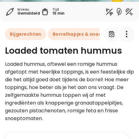
Niveau
Tijd
Gemiddeld
15 min
Leer koken als een chef
Kooktips & blogs
Bijgerechten
Borrelhapjes & snacks
Loaded tomaten hummus
Loaded hummus, oftewel een romige hummus 
afgetopt met heerlijke toppings, is een feestelijke dip 
die het altijd goed doet tijdens de borrel! Hoe meer 
toppings, hoe beter als je het aan ons vraagt. De 
zelfgemaakte hummus toppen wij af met 
ingrediënten als knapperige granaatappelpitjes, 
gezouten pistachenoten, romige feta en frisse 
snoeptomaten.