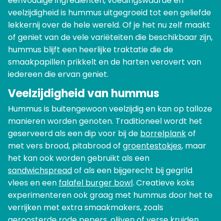
eenvoudige ingrediënten, voedingswaarde en
veelzijdigheid is hummus uitgegroeid tot een geliefde
lekkernij over de hele wereld. Of je het nu zelf maakt
of geniet van de vele variëteiten die beschikbaar zijn,
hummus blijft een heerlijke traktatie die de
smaakpapillen prikkelt en de harten verovert van
iedereen die ervan geniet.
Veelzijdigheid van hummus
Hummus is buitengewoon veelzijdig en kan op talloze
manieren worden genoten. Traditioneel wordt het
geserveerd als een dip voor bij de
borrelplank
of
met vers brood, pitabrood of
groentestokjes
, maar
het kan ook worden gebruikt als een
sandwichspread
of als een bijgerecht bij gegrild
vlees en een
falafel burger bowl
. Creatieve koks
experimenteren ook graag met hummus door het te
verrijken met extra smaakmakers, zoals
geroosterde rode pepers, olijven of verse kruiden