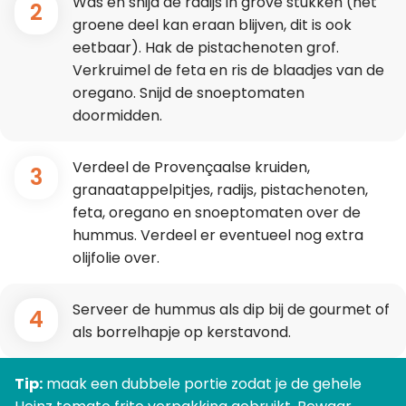
Was en snijd de radijs in grove stukken (het
2
groene deel kan eraan blijven, dit is ook
eetbaar). Hak de pistachenoten grof.
Verkruimel de feta en ris de blaadjes van de
oregano. Snijd de snoeptomaten
doormidden.
Verdeel de Provençaalse kruiden,
3
granaatappelpitjes, radijs, pistachenoten,
feta, oregano en snoeptomaten over de
hummus. Verdeel er eventueel nog extra
olijfolie over.
Serveer de hummus als dip bij de gourmet of
4
als borrelhapje op kerstavond.
Tip:
maak een dubbele portie zodat je de gehele