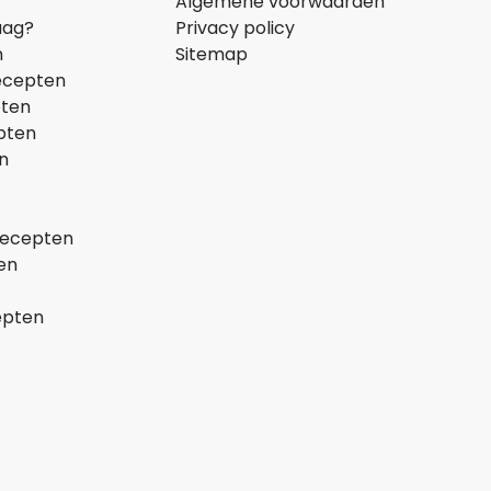
Algemene voorwaarden
aag?
Privacy policy
n
Sitemap
ecepten
pten
pten
n
recepten
en
epten