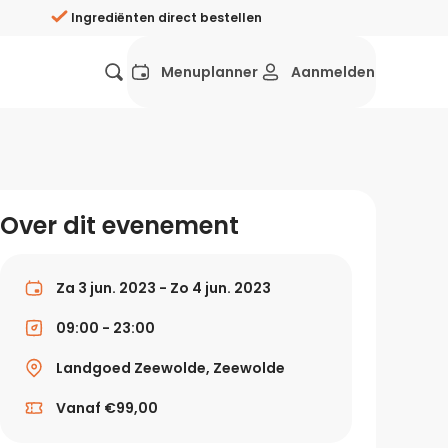
Ingrediënten direct bestellen
Menuplanner
Aanmelden
Favorieten
Mexicaans
Grieks
Mediterraans
Spaans
Hol
ij?
Over dit evenement
Wat eten we vandaag?
ners
Gezonde recepten
Za 3 jun. 2023 - Zo 4 jun. 2023
rken
09:00 - 23:00
Recepten avondeten
Landgoed Zeewolde, Zeewolde
g?
Makkelijke recepten
Vanaf €99,00
ef
Vegetarische recepten