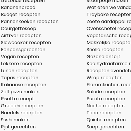
Gezonde recepten
Stoofpotje maken
Bananenbrood
Wat eten we vand
Budget recepten
Traybake recepte
Pannenkoeken recepten
Zoete aardappel r
Courgettesoep
Ovenschotel rece
Airfryer recepten
Vegetarische rece
Slowcooker recepten
Makkelijke recepte
Eenpansgerechten
Snelle recepten
Vegan recepten
Gezond ontbijt
Lekkere recepten
Koolhydraatarme 
Lunch recepten
Recepten avondet
Tapas recepten
Wrap recepten
Italiaanse recepten
Flammkuchen rec
Zelf pizza maken
Salade recepten
Risotto recept
Burrito recepten
Gnocchi recepten
Nacho recepten
Noedels recepten
Taco recepten
Sushi maken
Quiche recepten
Rijst gerechten
Soep gerechten