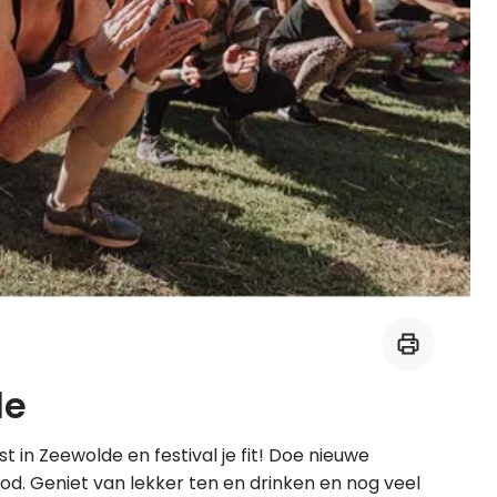
Midden-Oosters
Kooktips & blogs
Leer koken als een chef
Kooktips & blogs
de
t in Zeewolde en festival je fit! Doe nieuwe
od. Geniet van lekker ten en drinken en nog veel