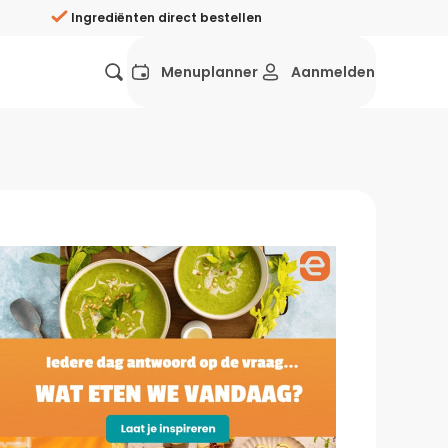
Ingrediënten direct bestellen
Menuplanner
Aanmelden
Favorieten
Mexicaans
Grieks
Mediterraans
Spaans
Hol
ij?
Wat eten we vandaag?
ners
Gezonde recepten
rken
Recepten avondeten
g?
Makkelijke recepten
ef
Vegetarische recepten