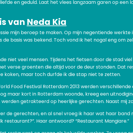
iefde en geduld. Laat het vlees langzaam garen op een l
is van
Neda Kia
passie mijn beroep te maken. Op mijn negentiende werkte 
s de basis was bekend. Toch vond ik het nogal eng om zel
e niet veel mensen. Tijdens het fietsen door de stad viel
 verse groenten die altijd voor de deur stonden. Dat res
koken, maar toch durfde ik die stap niet te zetten.
 World Food Festival Rotterdam 2013 werden verschillende
k nog maar kort in Rotterdam woonde, kreeg een uitnodigi
 werden getrakteerd op heerlijke gerechten. Naast mij zat
ver de gerechten, en al snel vroeg ik haar wat haar band
elk restaurant?”. Haar antwoord? “Restaurant Mangiare.”