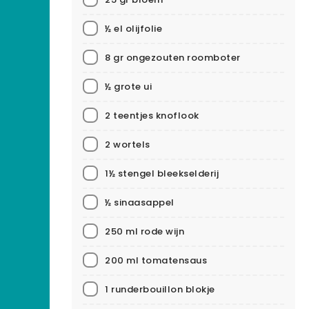
½ el olijfolie
8 gr ongezouten roomboter
½ grote ui
2 teentjes knoflook
2 wortels
1½ stengel bleekselderij
½ sinaasappel
250 ml rode wijn
200 ml tomatensaus
1 runderbouillon blokje