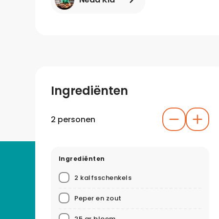
Ingrediënten
2 personen
Ingrediënten
2 kalfsschenkels
Peper en zout
25 gr bloem