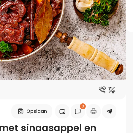
Midden-Oosters
Kooktips & blogs
Leer koken als een chef
Kooktips & blogs
3
Opslaan
 met sinaasappel en