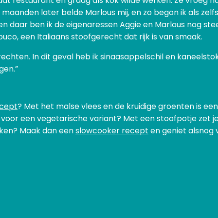
op dat restaurant en graag als kok wilde werken. Ze vroeg
 maanden later belde Marlous mij, en zo begon ik als zelfs
 en daar ben ik de eigenaressen Aggie en Marlous nog ste
o, een Italiaans stoofgerecht dat rijk is van smaak.
rechten. In dit geval heb ik sinaasappelschil en kaneelst
gen.”
ecept
? Met het malse vlees en de kruidige groenten is een 
 voor een vegetarische variant? Met een stoofpotje zet je
maken? Maak dan een
slowcooker recept
en geniet alsnog v