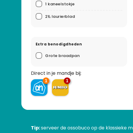
1 kaneelstokje
2½ laurierblad
Extra benodigdheden
Grote braadpan
Direct in je mandje bij:
1
1
Tip:
serveer de ossobuco op de klassieke m