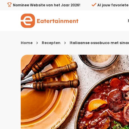
Italiaanse ossobuco met sinaasappel en kaneel - Eatert
Nominee Website van het Jaar 2026!
Al jouw favoriet
Home
Recepten
Italiaanse ossobuco met sina
Kies je menugang
Ontbijt
Lunch & brunch
Tussendoortjes
Voor- & tussengerechten
Recepten avondeten