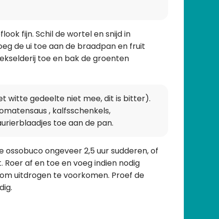
look fijn. Schil de wortel en snijd in
 Voeg de ui toe aan de braadpan en fruit
eekselderij toe en bak de groenten
 witte gedeelte niet mee, dit is bitter).
tomatensaus , kalfsschenkels,
aurierblaadjes toe aan de pan.
 de ossobuco ongeveer 2,5 uur sudderen, of
t. Roer af en toe en voeg indien nodig
oe om uitdrogen te voorkomen. Proef de
dig.