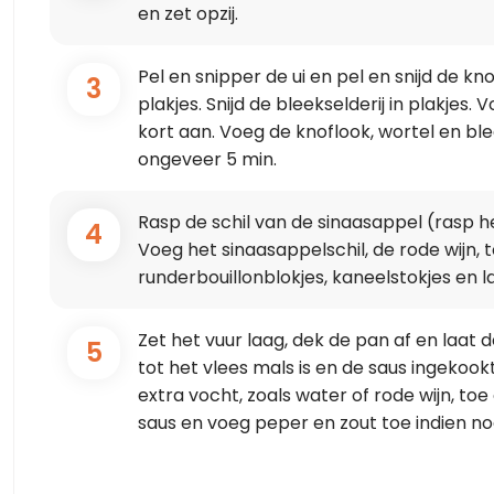
en zet opzij.
Pel en snipper de ui en pel en snijd de knof
3
plakjes. Snijd de bleekselderij in plakjes.
kort aan. Voeg de knoflook, wortel en bl
ongeveer 5 min.
Rasp de schil van de sinaasappel (rasp het
4
Voeg het sinaasappelschil, de rode wijn, 
runderbouillonblokjes, kaneelstokjes en l
Zet het vuur laag, dek de pan af en laat
5
tot het vlees mals is en de saus ingekook
extra vocht, zoals water of rode wijn, t
saus en voeg peper en zout toe indien no