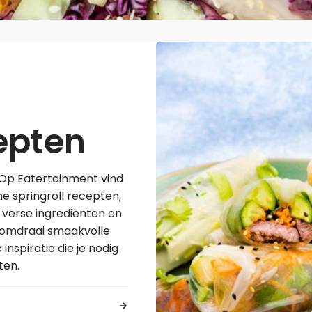
Midden-Oosters
Kooktips & blogs
Leer koken als een chef
Kooktips & blogs
cepten
? Op Eatertainment vind
he springroll recepten,
 verse ingrediënten en
ndomdraai smaakvolle
 inspiratie die je nodig
ten.