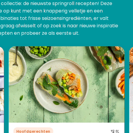
collectie: de nieuwste springroll recepten! Deze
e op kunt met een knapperig velletje en een
aties tot frisse seizoensingrediënten, er valt
 graag afwisselt of op zoek is naar nieuwe inspiratie
cepten en probeer ze als eerste uit.
Hoofdgerechten