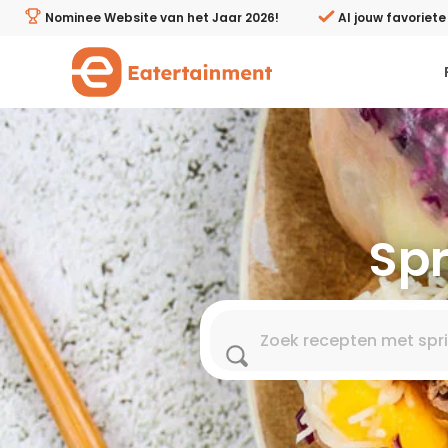
Verse & krokante springroll recepten | Eatertainment -
Nominee Website van het Jaar 2026!
Al jouw favoriet
Kies je menugang
Ontbijt
Spr
Lunch & brunch
Tussendoortjes
Voor- & tussengerechten
Recepten avondeten