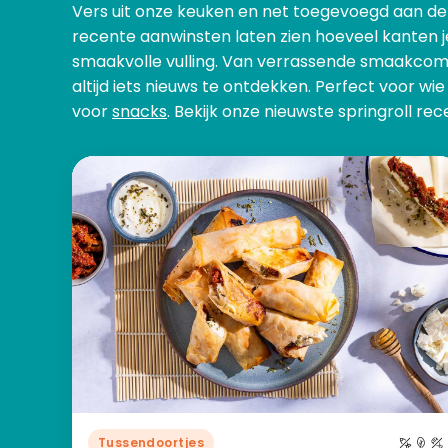
Vers uit onze keuken en net toegevoegd aan de 
recente aanwinsten laten zien hoeveel kanten j
smaakvolle vulling. Van verrassende smaakcombin
altijd iets nieuws te ontdekken. Perfect voor wie
voor
snacks
. Bekijk onze nieuwste springroll re
Tussendoortjes