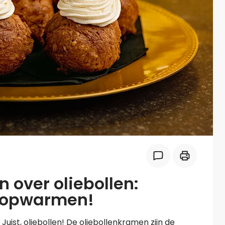
Midden-Oosters
Kooktips & blogs
Leer koken als een chef
Kooktips & blogs
n over oliebollen:
 opwarmen!
uist, oliebollen! De oliebollenkramen zijn de