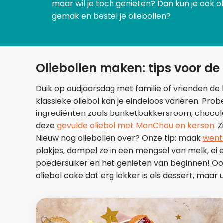
maar wil je toch genieten? Dan kun je ook olie
gemak en bestel je oliebollen?
Oliebollen maken: tips voor de 
Duik op oudjaarsdag met familie of vrienden de 
klassieke oliebol kan je eindeloos variëren. Pr
ingrediënten zoals banketbakkersroom, chocolad
deze
gevulde oliebol met MonChou en kersen
. 
Nieuw nog oliebollen over? Onze tip: maak
wente
plakjes, dompel ze in een mengsel van melk, ei 
poedersuiker en het genieten van beginnen! Ook
oliebol cake dat erg lekker is als dessert, maar u