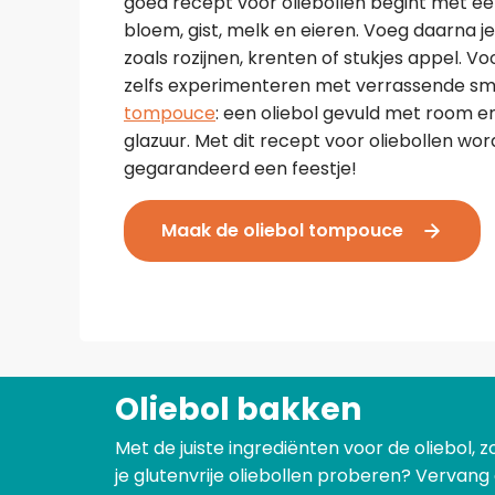
goed recept voor oliebollen begint met ee
bloem, gist, melk en eieren. Voeg daarna je 
zoals rozijnen, krenten of stukjes appel. Vo
zelfs experimenteren met verrassende sm
tompouce
: een oliebol gevuld met room 
glazuur. Met dit recept voor oliebollen wo
gegarandeerd een feestje!
Maak de oliebol tompouce
Oliebol bakken
Met de juiste ingrediënten voor de oliebol, 
je glutenvrije oliebollen proberen? Vervang 