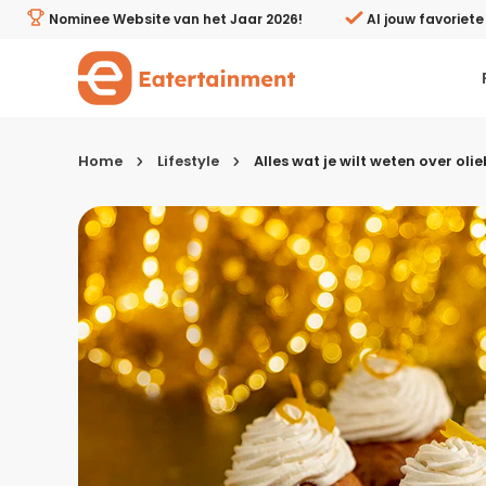
Alles wat je wilt weten over oliebollen: bakken, beware
Nominee Website van het Jaar 2026!
Al jouw favoriet
Home
Lifestyle
Alles wat je wilt weten over o
Kies je menugang
Ontbijt
Lunch & brunch
Tussendoortjes
Voor- & tussengerechten
Recepten avondeten