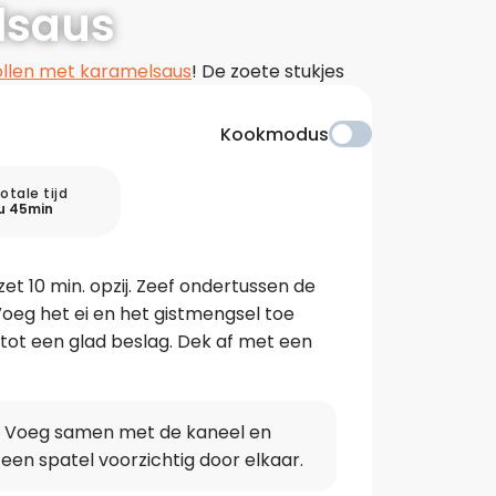
lsaus
ollen met karamelsaus
! De zoete stukjes
 recept gegarandeerd bij iedereen in de
Kookmodus
otale tijd
u 45min
et 10 min. opzij. Zeef ondertussen de
oeg het ei en het gistmengsel toe
tot een glad beslag. Dek af met een
jes. Voeg samen met de kaneel en
een spatel voorzichtig door elkaar.