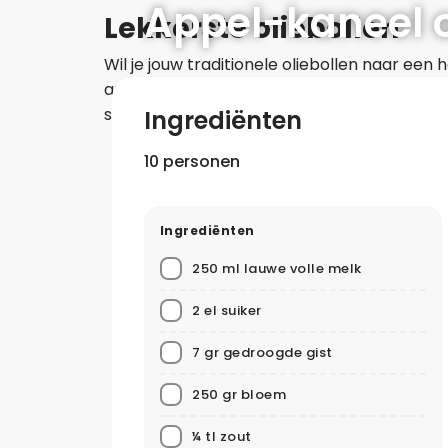
Appel-kaneel 
Lekkerste oliebollen
Wil je jouw traditionele oliebollen naar een
appel en warme kaneel geven een heerlijke,
smaak valt?
Ingrediënten
10 personen
Ingrediënten
250 ml lauwe volle melk
2 el suiker
7 gr gedroogde gist
250 gr bloem
¼ tl zout