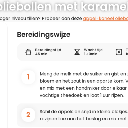
oliebollen met karame
 hoger niveau tillen? Probeer dan deze
appel-kaneel olieb
 winterse smaak aan de klassieke oliebol. Wedden dat dit
Bereidingswijze
Bereidingstijd
Wachttijd
T
45 min
1u 0min
1
Meng de melk met de suiker en gist en z
1
bloem en het zout in een aparte kom. V
en mix met een handmixer door elkaar 
vochtige theedoek en laat 1 uur rijzen.
Schil de appels en snijd in kleine blok
2
rozijnen toe aan het beslag en mix met 