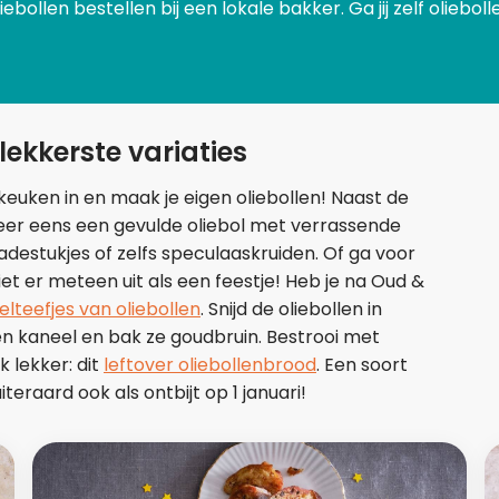
bollen bestellen bij een lokale bakker. Ga jij zelf olieboll
lekkerste variaties
keuken in en maak je eigen oliebollen! Naast de
obeer eens een gevulde oliebol met verrassende
estukjes of zelfs speculaaskruiden. Of ga voor
Ziet er meteen uit als een feestje! Heb je na Oud &
lteefjes van oliebollen
. Snijd de oliebollen in
en kaneel en bak ze goudbruin. Bestrooi met
 lekker: dit
leftover oliebollenbrood
. Een soort
iteraard ook als ontbijt op 1 januari!