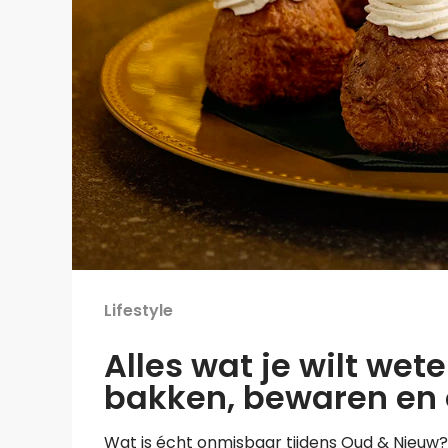
Lifestyle
Alles wat je wilt wete
bakken, bewaren en
Wat is écht onmisbaar tijdens Oud & Nieuw? J