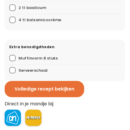
2 tl basilicum
4 tl balsamicocrème
Extra benodigdheden
Muffinvorm 8 stuks
Serveerschaal
Volledige recept bekijken
Direct in je mandje bij: