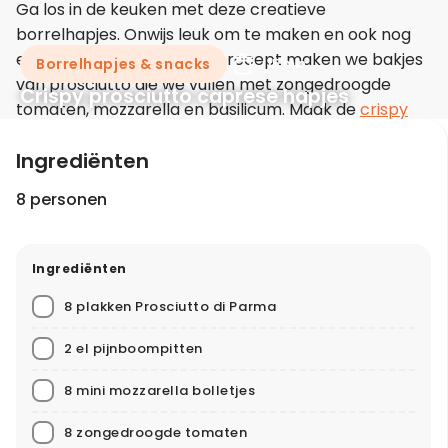
Ga los in de keuken met deze creatieve
borrelhapjes. Onwijs leuk om te maken en ook nog
eens heel erg lekker! In dit recept maken we bakjes
Borrelhapjes & snacks
15 min
van prosciutto die we vullen met zongedroogde
Crispy prosciutto caprese hapjes
tomaten, mozzarella en basilicum. Maak de
crispy
prosciutto caprese hapjes
zelf en geniet!
Ingrediënten
8 personen
Ingrediënten
8 plakken Prosciutto di Parma
2 el pijnboompitten
8 mini mozzarella bolletjes
8 zongedroogde tomaten