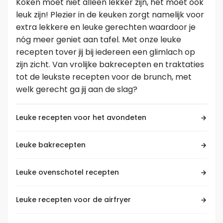
Koken moet niet alleen lekker zijn, het moet ook
leuk zijn! Plezier in de keuken zorgt namelijk voor
Leer koken als een chef
extra lekkere en leuke gerechten waardoor je
nóg meer geniet aan tafel. Met onze leuke
recepten tover jij bij iedereen een glimlach op
Kooktips & blogs
zijn zicht. Van vrolijke bakrecepten en traktaties
tot de leukste recepten voor de brunch, met
welk gerecht ga jij aan de slag?
Leuke recepten voor het avondeten
Leuke bakrecepten
Leuke ovenschotel recepten
Leuke recepten voor de airfryer