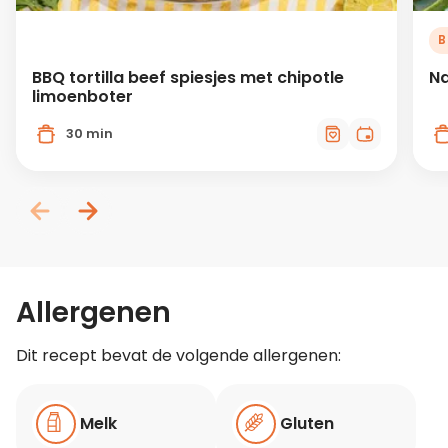
B
BBQ tortilla beef spiesjes met chipotle
Na
limoenboter
30 min
Allergenen
Dit recept bevat de volgende allergenen:
Melk
Gluten