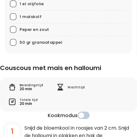
1 el olijfolie
1 maïskolf
Peper en zout
50 gr granaatappel
Couscous met mais en halloumi
Bereidingstijd
Wachttijd
20 min
Totale tijd
20 min
Kookmodus
Snijd de bloemkool in roosjes van 2 cm. Snijd
1
de halloumi in plakken en hak de