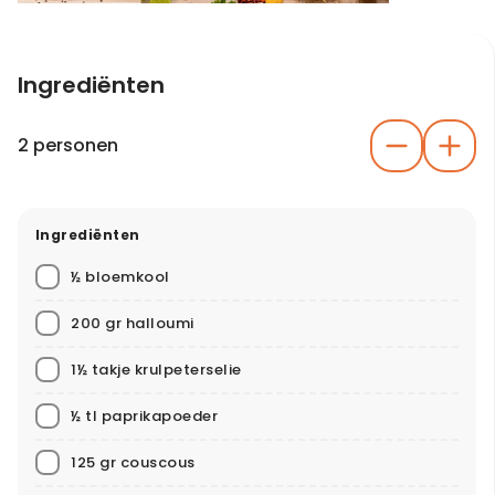
Ingrediënten
2 personen
Ingrediënten
½ bloemkool
200 gr halloumi
1½ takje krulpeterselie
½ tl paprikapoeder
125 gr couscous