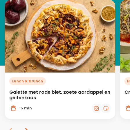
Lunch & brunch
H
Galette met rode biet, zoete aardappel en
Cr
geitenkaas
15 min