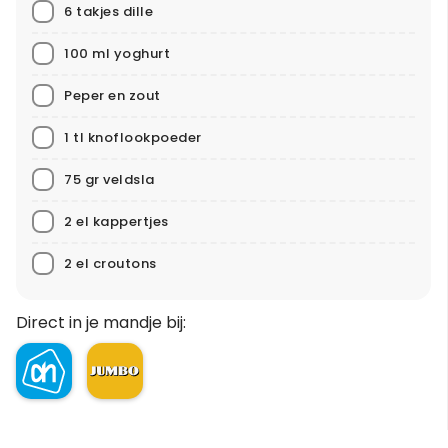
6 takjes dille
100 ml yoghurt
Peper en zout
1 tl knoflookpoeder
75 gr veldsla
2 el kappertjes
2 el croutons
Direct in je mandje bij: