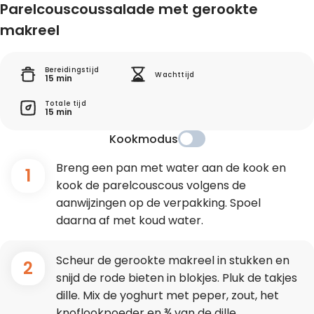
Parelcouscoussalade met gerookte
makreel
Bereidingstijd
Wachttijd
15 min
Totale tijd
15 min
Kookmodus
Breng een pan met water aan de kook en
1
kook de parelcouscous volgens de
aanwijzingen op de verpakking. Spoel
daarna af met koud water.
Scheur de gerookte makreel in stukken en
2
snijd de rode bieten in blokjes. Pluk de takjes
dille. Mix de yoghurt met peper, zout, het
knoflookpoeder en ¾ van de dille.