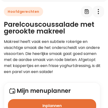
Hoofdgerechten
Leer koken als een chef
Parelcouscoussalade met
Kooktips & blogs
gerookte makreel
Makreel heeft vaak een subtiele rokerige en 
visachtige smaak die het onderscheidt van andere 
vissoorten. Die heerlijke smaak gaat goed samen 
met de aardse smaak van rode bieten. Afgetopt 
met kappertjes en een frisse yoghurtdressing, is dit 
een parel van een salade!
Mijn menuplanner
Inplannen