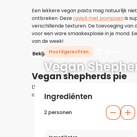
Een lekkere vegan pasta mag natuurlijk ni
ontbreken. Deze
ravioli met pompoen
is su
verschillende texturen. De toevoeging van 
voor een ware smaakexplosie in je mond. Ee
van de week!
Hoofdgerechten
45 min
Bekijk het recept
Vegan Shepher
Vegan shepherds pie
Deze
vegan shepherd’s pie
is het ideale co
ovenschotel en heeft een vulling van linzen
Ingrediënten
2 personen