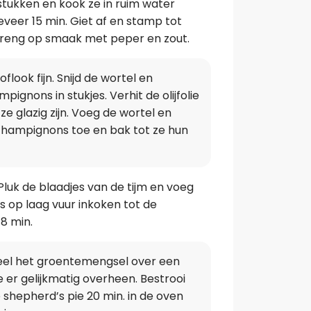
e stukken en kook ze in ruim water
eveer 15 min. Giet af en stamp tot
Breng op smaak met peper en zout.
flook fijn. Snijd de wortel en
pignons in stukjes. Verhit de olijfolie
 ze glazig zijn. Voeg de wortel en
 champignons toe en bak tot ze hun
Pluk de blaadjes van de tijm en voeg
s op laag vuur inkoken tot de
 8 min.
eel het groentemengsel over een
 er gelijkmatig overheen. Bestrooi
shepherd’s pie 20 min. in de oven