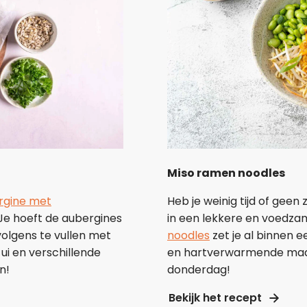
Miso ramen noodles
Heb je weinig tijd of geen
rgine met
in een lekkere en voedzam
Je hoeft de aubergines
noodles
zet je al binnen e
volgens te vullen met
en hartverwarmende maal
i en verschillende
donderdag!
en!
Bekijk het recept