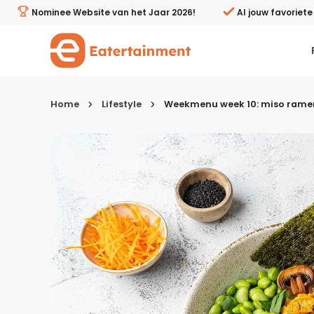
Weekmenu week 10: miso ramen noodles, ravioli met po
Nominee Website van het Jaar 2026!
Al jouw favoriet
Home
Lifestyle
Weekmenu week 10: miso ramen
Kies je menugang
Ontbijt
Lunch & brunch
Tussendoortjes
Voor- & tussengerechten
Recepten avondeten