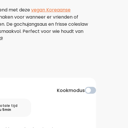
kend met deze
vegan Koreaanse
maken voor wanneer er vrienden of
en. De gochujangsaus en frisse coleslaw
smaakvol. Perfect voor wie houdt van
rd!
t gerecht is een twist op een klassieke
t een stevige bite.
Kookmodus
otale tijd
u 5min