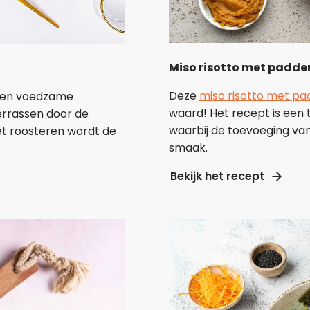
Miso risotto met padde
Deze
miso risotto met p
e en voedzame
waard! Het recept is een t
errassen door de
waarbij de toevoeging van
t roosteren wordt de
smaak.
Bekijk het recept