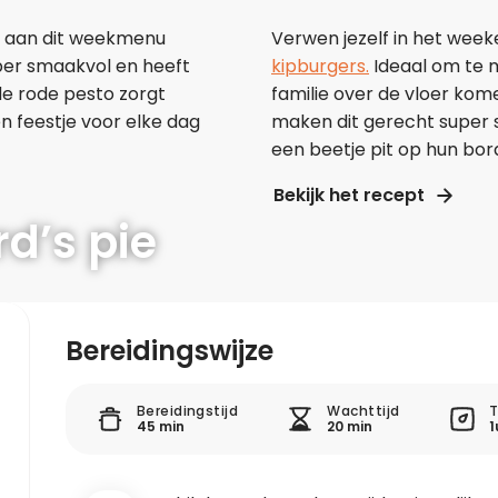
et aan dit weekmenu
Verwen jezelf in het wee
per smaakvol en heeft
kipburgers.
Ideaal om te 
de rode pesto zorgt
familie over de vloer kom
n feestje voor elke dag
maken dit gerecht super 
een beetje pit op hun bo
Bekijk het recept
d’s pie
mfortfood voor in het weekend met vrienden of familie. He
 en groenten, die zorgen voor een verrukkelijke smaak me
Bereidingswijze
Bereidingstijd
Wachttijd
T
45 min
20 min
1