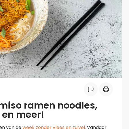
Midden-Oosters
Kooktips & blogs
Leer koken als een chef
Kooktips & blogs
miso ramen noodles,
 en meer!
ken van de
week zonder vlees en zuivel.
Vandaar