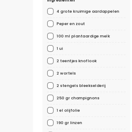
Ingrediënten
4 grote kruimige aardappelen
Peper en zout
100 ml plantaardige melk
1 ui
2 teentjes knoflook
2 wortels
2 stengels bleekselderij
250 gr champignons
1 el olijfolie
190 gr linzen