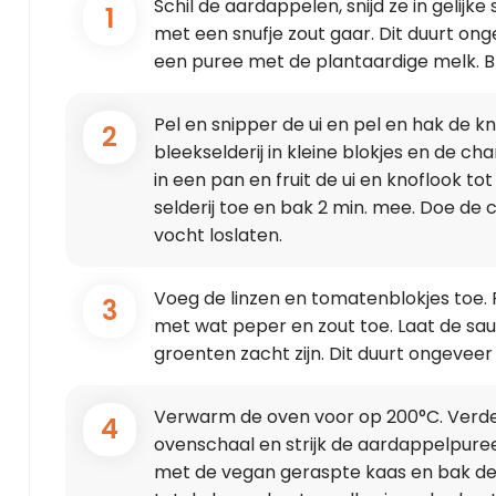
Schil de aardappelen, snijd ze in gelijk
1
met een snufje zout gaar. Dit duurt ong
een puree met de plantaardige melk. 
Pel en snipper de ui en pel en hak de kno
2
bleekselderij in kleine blokjes en de cham
in een pan en fruit de ui en knoflook tot
selderij toe en bak 2 min. mee. Doe de
vocht loslaten.
Voeg de linzen en tomatenblokjes toe. 
3
met wat peper en zout toe. Laat de sau
groenten zacht zijn. Dit duurt ongeveer
Verwarm de oven voor op 200°C. Verd
4
ovenschaal en strijk de aardappelpuree
met de vegan geraspte kaas en bak de 