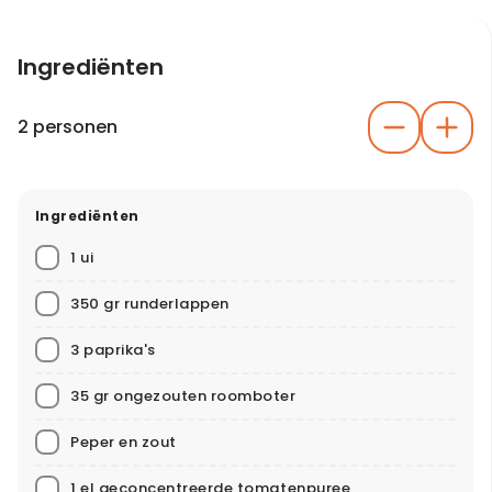
Ingrediënten
2 personen
Ingrediënten
1 ui
350 gr runderlappen
3 paprika's
35 gr ongezouten roomboter
Peper en zout
1 el geconcentreerde tomatenpuree