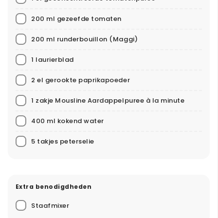
200 ml gezeefde tomaten
200 ml runderbouillon
(Maggi)
1 laurierblad
2 el gerookte paprikapoeder
1 zakje Mousline Aardappelpuree à la minute
400 ml kokend water
5 takjes peterselie
Extra benodigdheden
Staafmixer