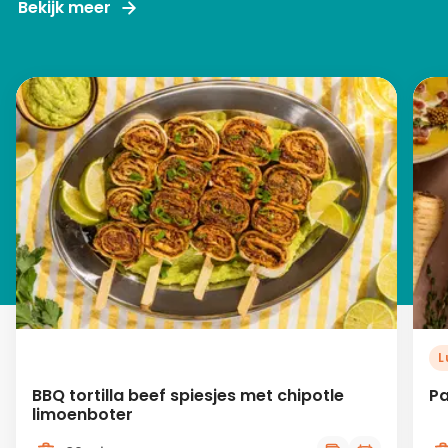
Bekijk meer
L
BBQ tortilla beef spiesjes met chipotle
Pa
limoenboter