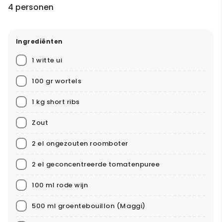
4 personen
Ingrediënten
1 witte ui
100 gr wortels
1 kg short ribs
Zout
2 el ongezouten roomboter
2 el geconcentreerde tomatenpuree
100 ml rode wijn
500 ml groentebouillon
(Maggi)