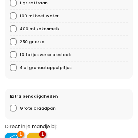
1 gr saffraan
100 ml heet water
400 ml kokosmelk
250 gr orzo
10 takjes verse bieslook
4 el granaatappelpitjes
Extra benodigdheden
Grote braadpan
Direct in je mandje bij:
1
1