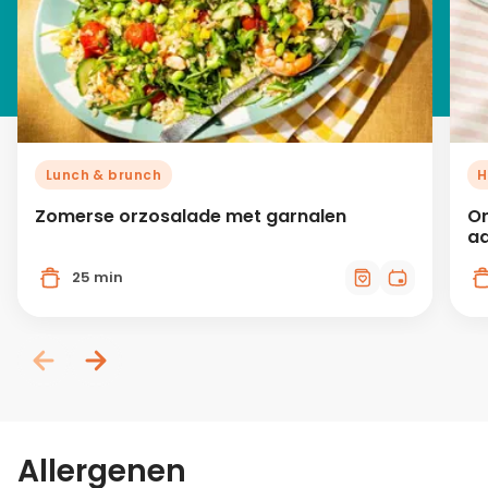
Lunch & brunch
H
Zomerse orzosalade met garnalen
Or
aa
25 min
Allergenen