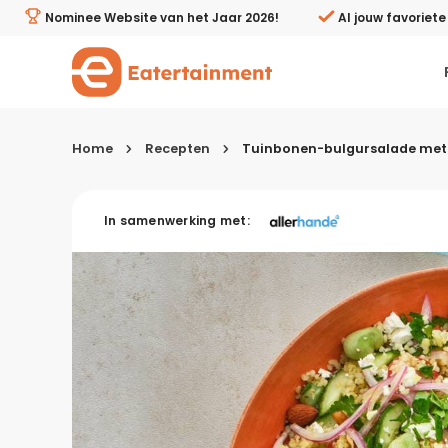
Tuinbonen-bulgursalade met witte kaas - Eatertainment
Nominee Website van het Jaar 2026!
Al jouw favoriet
Home
Recepten
Tuinbonen-bulgursalade met 
Kies je menugang
In samenwerking met:
Ontbijt
Lunch & brunch
Tussendoortjes
Voor- & tussengerechten
Recepten avondeten