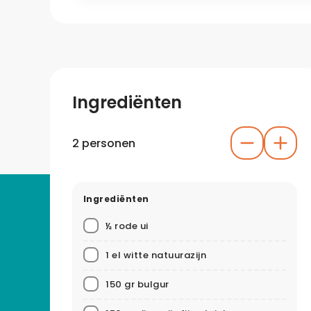
Ingrediënten
2 personen
Ingrediënten
½ rode ui
1 el witte natuurazijn
150 gr bulgur