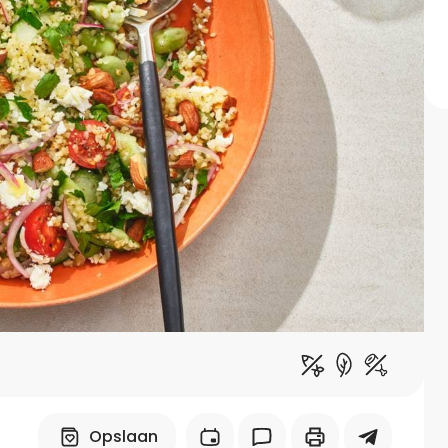
Midden-Oosters
Kooktips & blogs
Leer koken als een chef
Kooktips & blogs
Opslaan