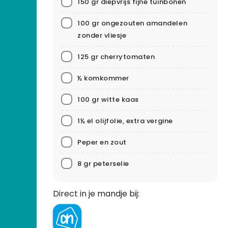
150 gr diepvrijs fijne tuinbonen
100 gr ongezouten amandelen
zonder vliesje
125 gr cherrytomaten
½ komkommer
100 gr witte kaas
1½ el olijfolie, extra vergine
Peper en zout
8 gr peterselie
Direct in je mandje bij: