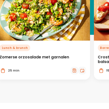
Lunch & brunch
Borre
Zomerse orzosalade met garnalen
Crost
bals
25 min
1