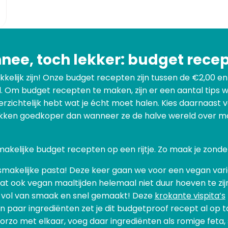
ee, toch lekker: budget rece
elijk zijn! Onze budget recepten zijn tussen de €2,00 en 
. Om budget recepten te maken, zijn er een aantal tips
erzichtelijk hebt wat je écht moet halen. Kies daarnaast v
ukken goedkoper dan wanneer ze de halve wereld over moe
makelijke budget recepten op een rijtje. Zo maak je zond
en smakelijke pasta! Deze keer gaan we voor een vegan var
dat ook vegan maaltijden helemaal niet duur hoeven te zi
, vol van smaak en snel gemaakt! Deze
krokante vispita’s
aar ingrediënten zet je dit budgetproof recept al op ta
orzo met elkaar, voeg daar ingrediënten als romige feta,