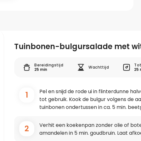
Tuinbonen-bulgursalade met wi
Bereidingstijd
Tot
Wachttijd
25 min
25 
Pel en snijd de rode ui in flinterdunne ha
1
tot gebruik. Kook de bulgur volgens de a
tuinbonen ondertussen in ca. 5 min. beetg
Verhit een koekenpan zonder olie of bot
2
amandelen in 5 min. goudbruin. Laat afko