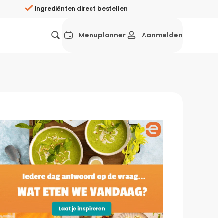
Ingrediënten direct bestellen
Menuplanner
Aanmelden
Favorieten
Mexicaans
Grieks
Mediterraans
Spaans
Hol
ij?
Wat eten we vandaag?
ners
Gezonde recepten
rken
Recepten avondeten
g?
Makkelijke recepten
ef
Vegetarische recepten