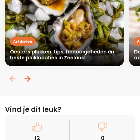
Artikelen
A
Oesters plukken: tips, benodigdheden en
De
beste pluklocaties in Zeeland
oo
Vind je dit leuk?
12
0