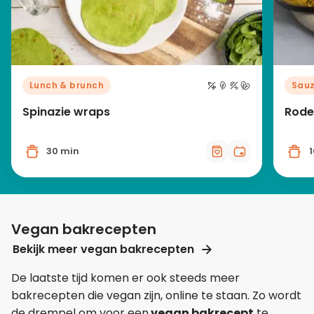
Lunch & brunch
Sauz
Spinazie wraps
Rode
30 min
Vegan bakrecepten
Bekijk meer vegan bakrecepten
De laatste tijd komen er ook steeds meer
bakrecepten die vegan zijn, online te staan. Zo wordt
de drempel om voor een
vegan bakrecept
te