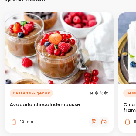
Desserts & gebak
Dess
Avocado chocolademousse
Chia
fram
10 min