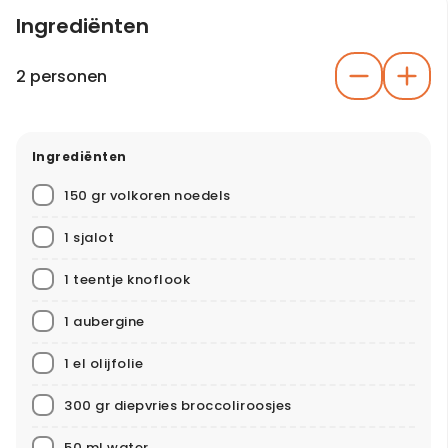
Ingrediënten
2 personen
Ingrediënten
150 gr volkoren noedels
1 sjalot
1 teentje knoflook
1 aubergine
1 el olijfolie
300 gr diepvries broccoliroosjes
50 ml water