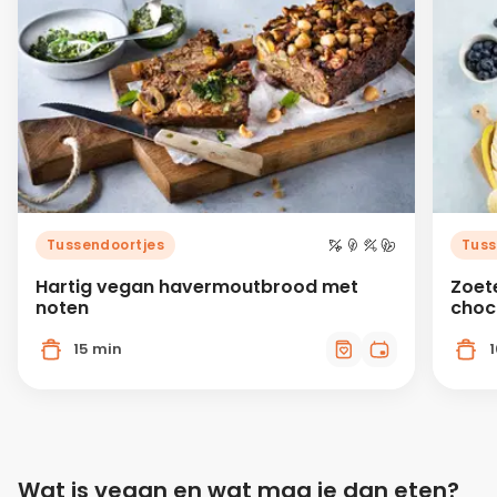
Tussendoortjes
Tuss
Hartig vegan havermoutbrood met
Zoete
noten
choc
15 min
Wat is vegan en wat mag je dan eten?