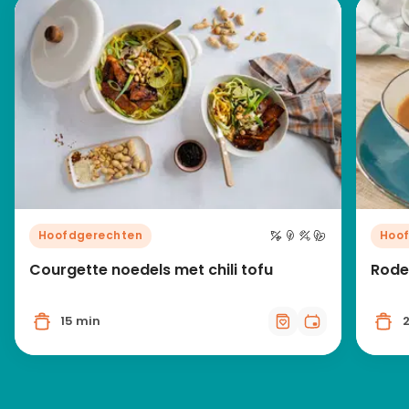
Hoofdgerechten
Hoo
Courgette noedels met chili tofu
Rode
15 min