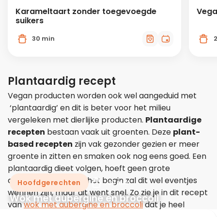
Karameltaart zonder toegevoegde
Vega
suikers
30 min
Plantaardig recept
Vegan producten worden ook wel aangeduid met
‘plantaardig’ en dit is beter voor het milieu
vergeleken met dierlijke producten.
Plantaardige
recepten
bestaan vaak uit groenten. Deze
plant-
based recepten
zijn vak gezonder gezien er meer
groente in zitten en smaken ook nog eens goed. Een
plantaardig dieet volgen, hoeft geen grote
aanpassing te zijn. In het begin zal dit wel eventjes
Hoofdgerechten
20 min
wennen zijn, maar dit went snel. Zo zie je in dit recept
Wok met aubergine en broccoli
van
wok met aubergine en broccoli
dat je heel
gemakkelijk plantaardig kan eten!